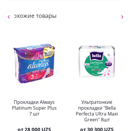
Похожие товары
Прокладки Always
Ультратонкие
Platinum Super Plus
прокладки "Bella
7 шт
Perfecta Ultra Maxi
Green" 8шт
от
28 000 UZS
от
30 300 UZS