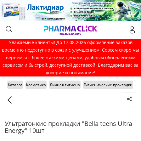
Уважаемые клиенты! До 17.08.2026 оформление заказов
временно недоступно в связи с улучшением. Совсем скоро мы
вернёмся с более низкими ценами, удобным обновлённым
сервисом и быстрой, доступной доставкой. Благодарим вас за
доверие и понимание!
Каталог
Косметика
Личная гигиена
Гигиенические прокладки
Ультратонкие прокладки "Bella teens Ultra
Energy" 10шт