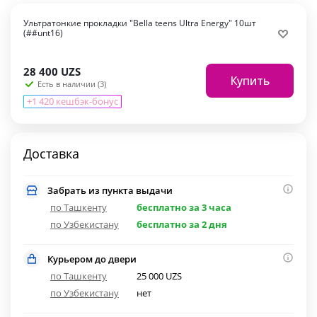
Ультратонкие прокладки "Bella teens Ultra Energy" 10шт
(##unt16)
28 400
UZS
Купить
Есть в наличии (3)
+1 420 кешбэк-бонус
Доставка
Забрать из пункта выдачи
по Ташкенту
бесплатно за 3 часа
по Узбекистану
бесплатно за 2 дня
Курьером до двери
по Ташкенту
25 000 UZS
по Узбекистану
нет