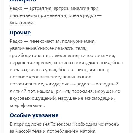
Редко — артралгия, артроз, миалгия при
длительном применении, очень редко —
миастения.
Прочие
Редко — гинекомастия, полиурикемия,
увеличение/снижение массы тела,
тромбоцитопения, лейкопения, гипергликемия,
нарушение зрения, конъюнктивит, диплопия, боль
в глазах, звон в ушах, боль в спине, диспноэ,
носовое кровотечение, повышенное
потоотделение, жажда; очень редко — холодный
липкий пот, кашель, ринит, паросмия, нарушение
вкусовых ощущений, нарушение аккомодации,
ксерофтальмия.
Особые указания
В период лечения Теноксом необходим контроль
за массой тела и потреблением натрия,