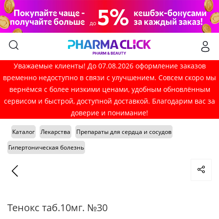
Уважаемые клиенты! До 07.08.2026 оформление заказов
временно недоступно в связи с улучшением. Совсем скоро мы
вернёмся с более низкими ценами, удобным обновлённым
сервисом и быстрой, доступной доставкой. Благодарим вас за
доверие и понимание!
Каталог
Лекарства
Препараты для сердца и сосудов
Гипертоническая болезнь
Тенокс таб.10мг. №30