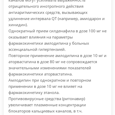
каналов могут усиливать выраженность
отрицательного инотропного действия
антиаритмических средств, вызывающих
удлинение интервала QT (например, амиодарон и
хинидин).
Однократный прием силденафила в дозе 100 мг не
оказывает влияния на параметры
фармакокинетики амлодипина у больных
эссенциальной гипертензией.
Повторное применение амлодипина в дозе 10 мг и
аторвастатина в дозе 80 мг не сопровождается
значительными изменениями показателей
фармакокинетики аторвастатина.
Амлодипин при однократном и повторном
применении в дозе 10 мг не влияет на
фармакокинетику этанола.
Противовирусные средства (ритонавир)
увеличивает плазменные концентрации
блокаторов кальциевых каналов, в т.ч.