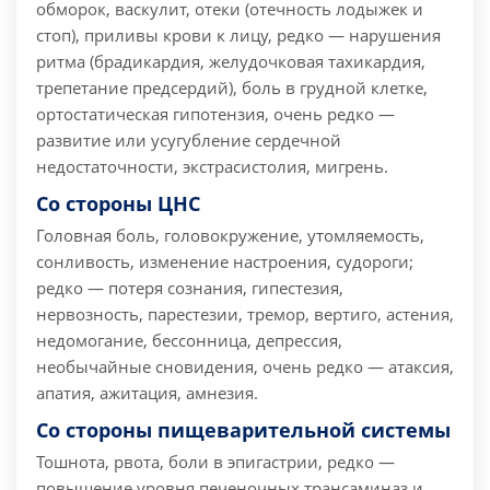
обморок, васкулит, отеки (отечность лодыжек и
стоп), приливы крови к лицу, редко — нарушения
ритма (брадикардия, желудочковая тахикардия,
трепетание предсердий), боль в грудной клетке,
ортостатическая гипотензия, очень редко —
развитие или усугубление сердечной
недостаточности, экстрасистолия, мигрень.
Со стороны ЦНС
Головная боль, головокружение, утомляемость,
сонливость, изменение настроения, судороги;
редко — потеря сознания, гипестезия,
нервозность, парестезии, тремор, вертиго, астения,
недомогание, бессонница, депрессия,
необычайные сновидения, очень редко — атаксия,
апатия, ажитация, амнезия.
Со стороны пищеварительной системы
Тошнота, рвота, боли в эпигастрии, редко —
повышение уровня печеночных трансаминаз и