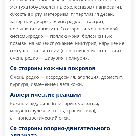
желтуха (обусловленные холестазом), панкреатит,
сухость во рту, метеоризм, гиперплазия десен,
запор или диарея, очень редко — гастрит,
повышение аппетита.
Со стороны мочеполовой
системы;редко — поллакиурия, болезненные
позывы на мочеиспускание, никтурия, нарушение
сексуальной функции (в т.ч. снижение потенции),
очень редко — дизурия, полиурия.
Со стороны кожных покровов
Очень редко — ксеродермия, алопеция, дерматит,
пурпура, изменение цвета кожи.
Аллергические реакции
Кожный зуд, сыпь (в т.ч. эритематозная,
макулопапулезная сыпь, крапивница),
ангионевротический отек.
Со стороны опорно-двигательного
аппарата