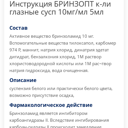
Инструкция БРИНЗОПТ к-ли
глазные сусп 10мг/мл 5мл
Состав
Активное вещество бринзоламид 10 мг.
Вспомогательные вещества тилоксапол, карбомер
974 Р, маннит, натрия хлорид, динатрия эдетат
дигидрат, бензалкония хлорид, 1М раствор
хлористоводородной кислоты или 1М рас¬твор
натрия гидроксида, вода очищенная.
Описание
суспензия белого или практически белого цвета,
возможно присутствие осадка,
Фармакологическое действие
Бринзоламид является ингибитором
карбоангидразы II. Вследствие ингибирования
карбоан-гидразы II происходит замедление