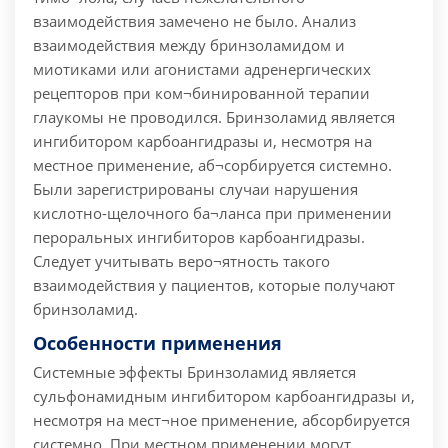
взаимодействия замечено не было. Анализ
взаимодействия между бринзоламидом и
миотиками или агонистами адренергических
рецепторов при ком¬бинированной терапии
глаукомы не проводился. Бринзоламид является
ингибитором карбоангидразы и, несмотря на
местное применение, аб¬сорбируется системно.
Были зарегистрированы случаи нарушения
кислотно-щелочного ба¬ланса при применении
пероральных ингибиторов карбоангидразы.
Следует учитывать веро¬ятность такого
взаимодействия у пациентов, которые получают
бринзоламид.
Особенности применения
Системные эффекты Бринзоламид является
сульфонамидным ингибитором карбоангидразы и,
несмотря на мест¬ное применение, абсорбируется
системно. При местном применении могут