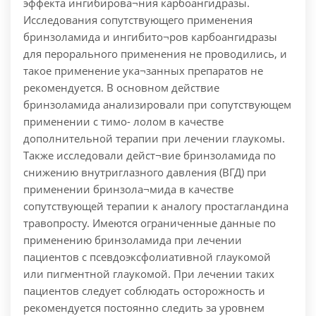
эффекта ингибирова¬ния карбоангидразы.
Исследования сопутствующего применения
бринзоламида и ингибито¬ров карбоангидразы
для перорального применения не проводились, и
такое применение ука¬занных препаратов не
рекомендуется. В основном действие
бринзоламида анализировали при сопутствующем
применении с тимо- лолом в качестве
дополнительной терапии при лечении глаукомы.
Также исследовали дейст¬вие бринзоламида по
снижению внутриглазного давления (ВГД) при
применении бринзола¬мида в качестве
сопутствующей терапии к аналогу простагландина
травопросту. Имеются ограниченные данные по
применению бринзоламида при лечении
пациентов с псевдоэксфолиативной глаукомой
или пигментной глаукомой. При лечении таких
пациентов следует соблюдать осторожность и
рекомендуется постоянно следить за уровнем