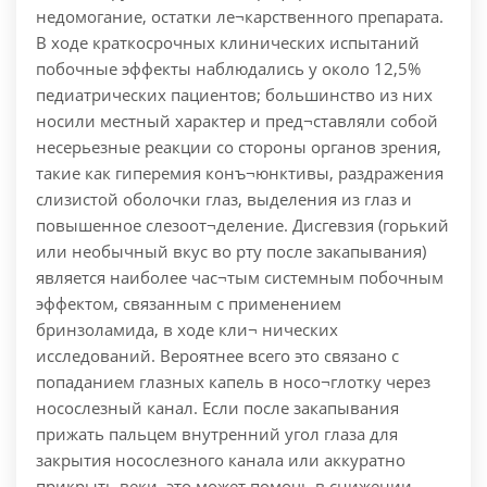
недомогание, остатки ле¬карственного препарата.
В ходе краткосрочных клинических испытаний
побочные эффекты наблюдались у около 12,5%
педиатрических пациентов; большинство из них
носили местный характер и пред¬ставляли собой
несерьезные реакции со стороны органов зрения,
такие как гиперемия конъ¬юнктивы, раздражения
слизистой оболочки глаз, выделения из глаз и
повышенное слезоот¬деление. Дисгевзия (горький
или необычный вкус во рту после закапывания)
является наиболее час¬тым системным побочным
эффектом, связанным с применением
бринзоламида, в ходе кли¬ нических
исследований. Вероятнее всего это связано с
попаданием глазных капель в носо¬глотку через
носослезный канал. Если после закапывания
прижать пальцем внутренний угол глаза для
закрытия носослезного канала или аккуратно
прикрыть веки, это может помочь в снижении