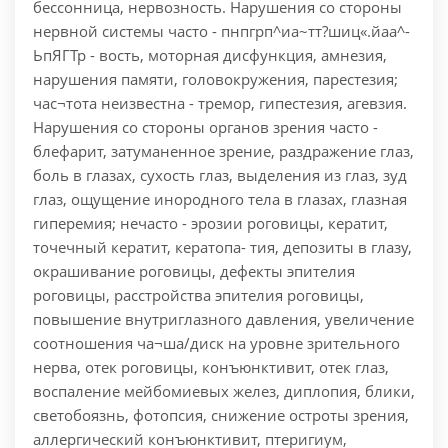
бессонница, нервозность. Нарушения со стороны
нервной системы часто - пнпгрп^иа~тт?шиц«.йаа^-
ЬпЯГТр - вость, моторная дисфункция, амнезия,
нарушения памяти, головокружения, парестезия;
час¬тота неизвестна - тремор, гипестезия, агевзия.
Нарушения со стороны органов зрения часто -
блефарит, затуманенное зрение, раздражение глаз,
боль в глазах, сухость глаз, выделения из глаз, зуд
глаз, ощущение инородного тела в глазах, глазная
гиперемия; нечасто - эрозии роговицы, кератит,
точечный кератит, кератопа- тия, депозиты в глазу,
окрашивание роговицы, дефекты эпителия
роговицы, расстройства эпителия роговицы,
повышение внутриглазного давления, увеличение
соотношения ча¬ша/диск на уровне зрительного
нерва, отек роговицы, конъюнктивит, отек глаз,
воспаление мейбомиевых желез, диплопия, блики,
светобоязнь, фотопсия, снижение остроты зрения,
аллергический конъюнктивит, птеригиум,