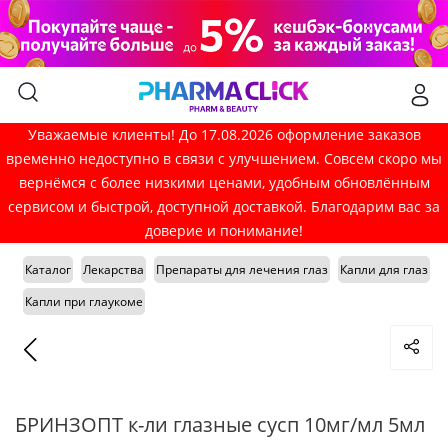
Уважаемые клиенты! До 17.08.2026 оформление заказов
временно недоступно в связи с улучшением. Совсем скоро мы
вернёмся с более низкими ценами, удобным обновлённым
сервисом и быстрой, доступной доставкой. Благодарим вас за
доверие и понимание!
Каталог
Лекарства
Препараты для лечения глаз
Капли для глаз
Капли при глаукоме
БРИНЗОПТ к-ли глазные сусп 10мг/мл 5мл