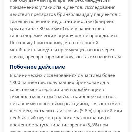
поэтому данный препарат не рекомендуется к
применению у таких па¬циентов. Исследования
действия препаратов бринзоламида у пациентов с
тяжелой почечной недоста-точностью (клиренс
креатинина <30 мл/мин) или у пациентов с
гиперхлоремическим ацидо¬зом не проводились.
Поскольку бринзоламид и его основной
метаболит выводятся преиму¬щественно через
почки, препарат противопоказан таким пациентам.
Побочное действие
В клинических исследованиях с участием более
1800 пациентов, получавших бринзоламид в
качестве монотерапии или в комбинации с
тимолола малеатом 5 мг/мл, наиболее часто воз-
никавшими побочными реакциями, связанными с
лечением, оказались дисгевзия (5,8%) (горький или
необычный вкус во рту после закапывания) и
временное затуманивание зрения (5,8%) при
закапывании продолжительностью от нескольких