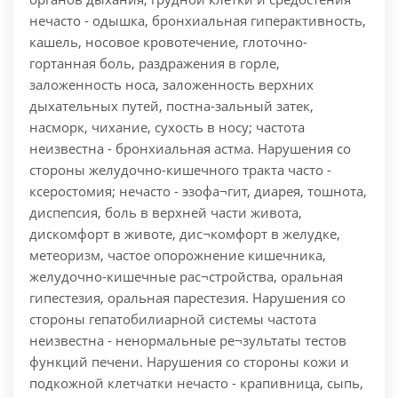
нечасто - одышка, бронхиальная гиперактивность,
кашель, носовое кровотечение, глоточно-
гортанная боль, раздражения в горле,
заложенность носа, заложенность верхних
дыхательных путей, постна-зальный затек,
насморк, чихание, сухость в носу; частота
неизвестна - бронхиальная астма. Нарушения со
стороны желудочно-кишечного тракта часто -
ксеростомия; нечасто - эзофа¬гит, диарея, тошнота,
диспепсия, боль в верхней части живота,
дискомфорт в животе, дис¬комфорт в желудке,
метеоризм, частое опорожнение кишечника,
желудочно-кишечные рас¬стройства, оральная
гипестезия, оральная парестезия. Нарушения со
стороны гепатобилиарной системы частота
неизвестна - ненормальные ре¬зультаты тестов
функций печени. Нарушения со стороны кожи и
подкожной клетчатки нечасто - крапивница, сыпь,