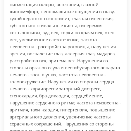
пигментация склеры, астенопия, глазной
диском¬форт, ненормальные ощущения в глазу,
сухой кератоконъюнктивит, глазная гипестезия,
суб- конъюнктивальные кисты, гиперемия
конъюнктивы, зуд век, корки по краям век, отек
век, увеличенное слезотечение; частота
неизвестна - расстройства роговицы, нарушения
зрения, воспаление глаз, аллергия глаз, мадароз,
расстройства век, эритема век. Нарушения со
стороны органов слуха и вестибулярного аппарата
нечасто - звон в ушах; час¬тота неизвестна -
головокружение. Нарушения со стороны сердца
нечасто - кардиореспираторный дистресс,
стенокардия, бра-дикардия, сердцебиение,
нарушение сердечного ритма; частота неизвестна -
аритмия, тахи¬кардия, гипертензия, повышение
артериального давления, увеличение частоты
сердечных сокращений. Нарушения со стороны
органов дыхания, грудной клетки и средостения