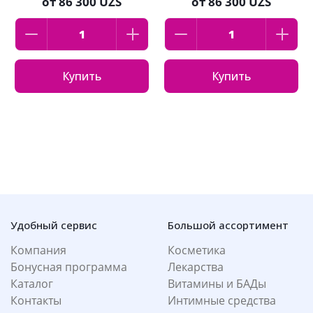
от
86 300 UZS
от
86 300 UZS
песочный
Купить
Купить
Удобный сервис
Большой ассортимент
Компания
Косметика
Бонусная программа
Лекарства
Каталог
Витамины и БАДы
Контакты
Интимные средства