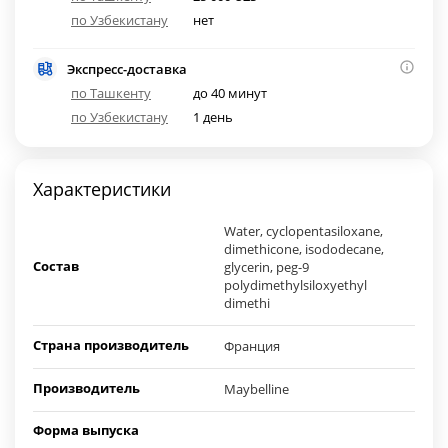
по Узбекистану
нет
Экспресс-доставка
по Ташкенту
до 40 минут
по Узбекистану
1 день
Характеристики
Water, cyclopentasiloxane,
dimethicone, isododecane,
Состав
glycerin, peg-9
polydimethylsiloxyethyl
dimethi
Страна производитель
Франция
Производитель
Maybelline
Форма выпуска