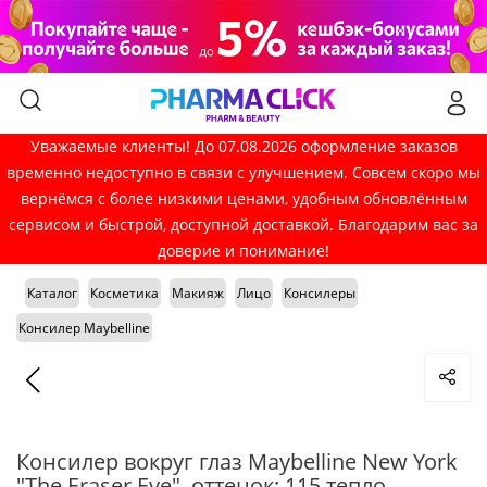
Уважаемые клиенты! До 07.08.2026 оформление заказов
временно недоступно в связи с улучшением. Совсем скоро мы
вернёмся с более низкими ценами, удобным обновлённым
сервисом и быстрой, доступной доставкой. Благодарим вас за
доверие и понимание!
Каталог
Косметика
Макияж
Лицо
Консилеры
Консилер Maybelline
Консилер вокруг глаз Maybelline New York
"The Eraser Eye", оттенок: 115 тепло-