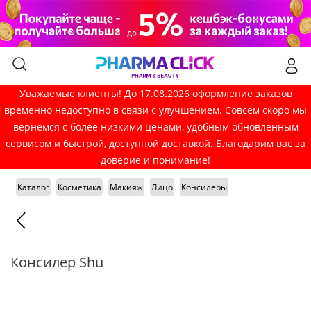
Уважаемые клиенты! До 17.08.2026 оформление заказов
временно недоступно в связи с улучшением. Совсем скоро мы
вернёмся с более низкими ценами, удобным обновлённым
сервисом и быстрой, доступной доставкой. Благодарим вас за
доверие и понимание!
Каталог
Косметика
Макияж
Лицо
Консилеры
Консилер Shu