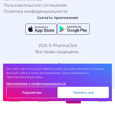
Пользовательское соглашение
Политика конфиденциальности
Скачать приложение
2026 © PharmaClick
Все права защищены.
Этот веб-сайт использует файлы cookie для обеспечения основных
функций сайта, а также для аналитики, персонализации и
таргетирования рекламы.
Уведомление о конфиденциальности
Принимаем к оплате:
Параметры
Принять все
Корзина
Главная
Каталог
Меню
САМОЛЕЧЕНИЕ МОЖЕТ БЫТЬ ВРЕДНЫМ ДЛЯ
ВАШЕГО ЗДОРОВЬЯ. ПЕРЕД ПРИМЕНЕНИЕМ