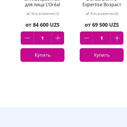
для лица L’Oréal
Expertise Возраст
Возраст Эксперт
Эксперт 45+,
Есть в наличии (1)
Есть в наличии (2)
здоровое сияние
против морщин,
50мл
лифтинг-уход 50мл
от
84 600 UZS
от
69 500 UZS
Купить
Купить