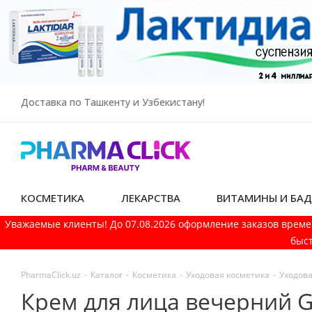
Доставка по Ташкенту и Узбекистану!
КОСМЕТИКА
ЛЕКАРСТВА
ВИТАМИНЫ И БА
Уважаемые клиенты! До 07.08.2026 оформление заказов време
быст
PharmaСlick.uz
-
Каталог
-
Косметика
-
Уходовая косметика
-
Уходова
Крем для лица вечерний G