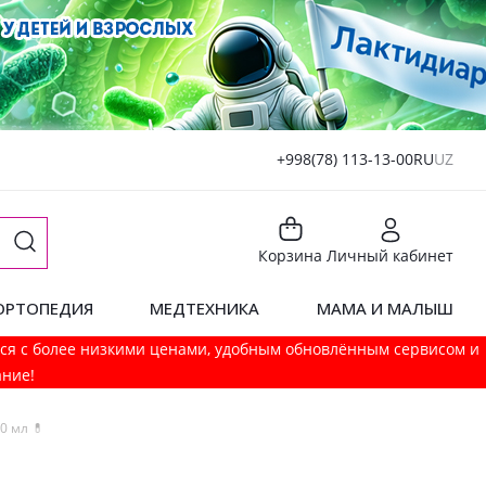
+998(78) 113-13-00
RU
UZ
Корзина
Личный кабинет
ОРТОПЕДИЯ
МЕДТЕХНИКА
МАМА И МАЛЫШ
мся с более низкими ценами, удобным обновлённым сервисом и
ание!
0 мл 💊