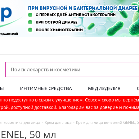
ДЫ
ИНТИМНЫЕ СРЕДСТВА
МЕДИЗДЕЛИЯ
нно недоступно в связи с улучшением. Совсем скоро мы вернё
рой, доступной доставкой. Благодарим вас за доверие и поним
я косметика для лица
-
Крем для лица
-
Крем для лица вечерний GENEL, 5
ENEL, 50 мл