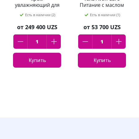
увлажняющий для
Питание с маслом
лица, шеи и
какао 400 мл
Есть в наличии (2)
Есть в наличии (1)
области декольте
Librederm 50 мл
от
249 400 UZS
от
53 700 UZS
Купить
Купить