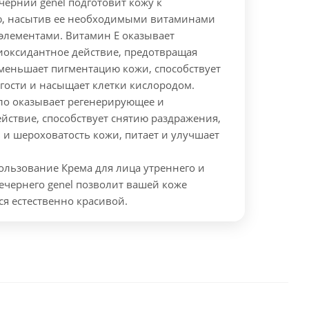
черний genel
подготовит кожу к
, насытив ее необходимыми витаминами
элементами.
Витамин Е оказывает
иоксидантное действие, предотвращая
Уменьшает пигментацию кожи, способствует
ости и насыщает клетки кислородом.
о оказывает регенерирующее и
йствие, способствует снятию раздражения,
ь и шероховатость кожи, питает и улучшает
ользование Крема для лица утреннего и
ечернего genel позволит вашей коже
ся естественно красивой.