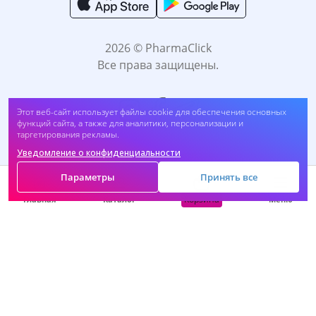
2026 © PharmaClick
Все права защищены.
Этот веб-сайт использует файлы cookie для обеспечения основных
функций сайта, а также для аналитики, персонализации и
таргетирования рекламы.
Уведомление о конфиденциальности
Принимаем к оплате:
Параметры
Принять все
Корзина
Главная
Каталог
Меню
САМОЛЕЧЕНИЕ МОЖЕТ БЫТЬ ВРЕДНЫМ ДЛЯ
ВАШЕГО ЗДОРОВЬЯ. ПЕРЕД ПРИМЕНЕНИЕМ
ПРЕПАРАТА ПРОКОНСУЛЬТИРУЙТЕСЬ C
ВРАЧОМ.