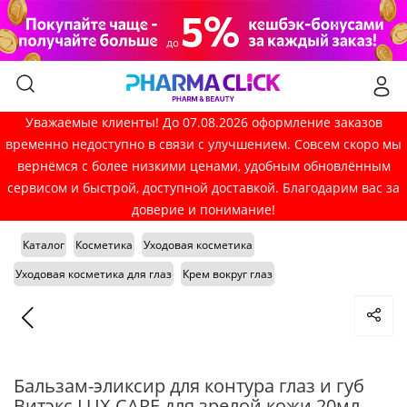
Уважаемые клиенты! До 07.08.2026 оформление заказов
временно недоступно в связи с улучшением. Совсем скоро мы
вернёмся с более низкими ценами, удобным обновлённым
сервисом и быстрой, доступной доставкой. Благодарим вас за
доверие и понимание!
Каталог
Косметика
Уходовая косметика
Уходовая косметика для глаз
Крем вокруг глаз
Бальзам-эликсир для контура глаз и губ
Витэкс LUX CARE для зрелой кожи 20мл