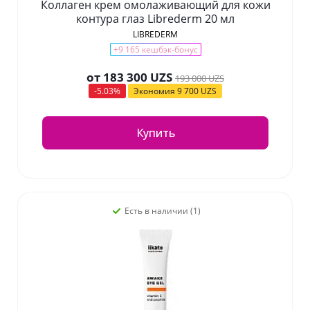
Коллаген крем омолаживающий для кожи
контура глаз Librederm 20 мл
LIBREDERM
+9 165 кешбэк-бонус
от
183 300 UZS
193 000 UZS
-5.03%
Экономия
9 700 UZS
Купить
Есть в наличии (1)