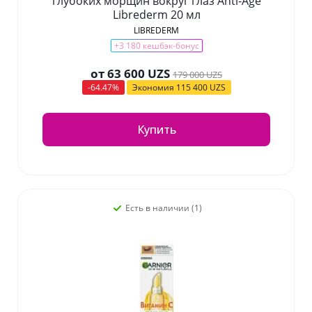
глубоких морщин вокруг глаз Anti-Age
Librederm 20 мл
LIBREDERM
+3 180 кешбэк-бонус
от
63 600 UZS
179 000 UZS
-64.47%
Экономия
115 400 UZS
Купить
Есть в наличии (1)