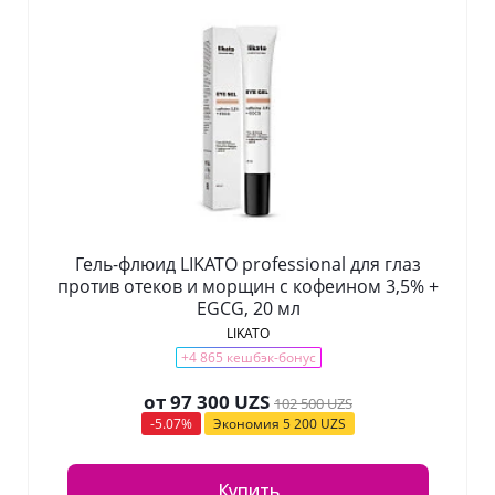
Гель-флюид LIKATO professional для глаз
против отеков и морщин с кофеином 3,5% +
EGCG, 20 мл
LIKATO
+4 865 кешбэк-бонус
от
97 300 UZS
102 500 UZS
-5.07%
Экономия
5 200 UZS
Купить