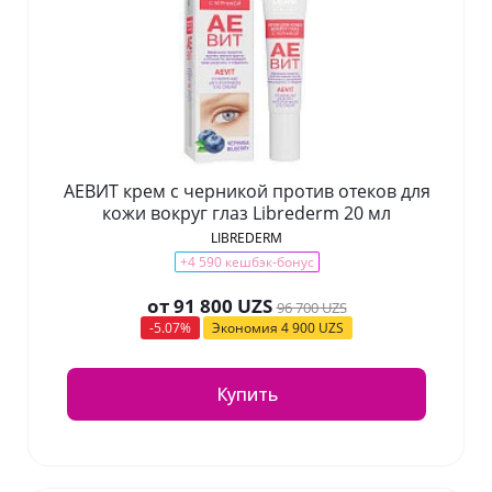
АЕВИТ крем с черникой против отеков для
кожи вокруг глаз Librederm 20 мл
LIBREDERM
+4 590 кешбэк-бонус
от
91 800 UZS
96 700 UZS
-5.07%
Экономия
4 900 UZS
Купить