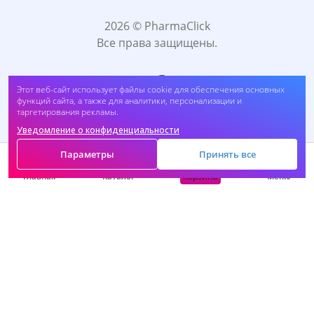
2026 © PharmaClick
Все права защищены.
Этот веб-сайт использует файлы cookie для обеспечения основных
функций сайта, а также для аналитики, персонализации и
таргетирования рекламы.
Уведомление о конфиденциальности
Принимаем к оплате:
Параметры
Принять все
Корзина
Главная
Каталог
Меню
САМОЛЕЧЕНИЕ МОЖЕТ БЫТЬ ВРЕДНЫМ ДЛЯ
ВАШЕГО ЗДОРОВЬЯ. ПЕРЕД ПРИМЕНЕНИЕМ
ПРЕПАРАТА ПРОКОНСУЛЬТИРУЙТЕСЬ C
ВРАЧОМ.