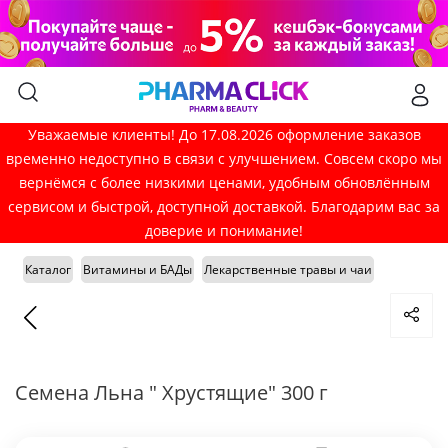
Уважаемые клиенты! До 17.08.2026 оформление заказов
временно недоступно в связи с улучшением. Совсем скоро мы
вернёмся с более низкими ценами, удобным обновлённым
сервисом и быстрой, доступной доставкой. Благодарим вас за
доверие и понимание!
Каталог
Витамины и БАДы
Лекарственные травы и чаи
Семена Льна " Хрустящие" 300 г