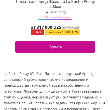
Лосьон для лица Эфаклар La Roche Posay
200мл
La Roche Posay
+15 895 кешбэк-бонус
от
317 900 UZS
334 700 UZS
-5.02%
Экономия
16 800 UZS
Купить
La Roche-Posay (Ля Рош-Позе) — французский бренд,
сочетающий дерматологические исследования и
преимущества термальной воды из собственного
источника. Лосьоны для лица La Roche-Posay завершают
этап очищения, нормализуют pH, смягчают эпидермис и
помогают решить различные задачи: от борьбы с жирным
блеском до смягчения воспалений и покраснений. Ниже