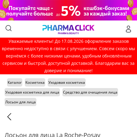
Уважаемые клиенты! До 17.08.2026 оформление заказов
временно недоступно в связи с улучшением. Совсем скоро мы
вернёмся с более низкими ценами, удобным обновлённым
сервисом и быстрой, доступной доставкой. Благодарим вас за
доверие и понимание!
Каталог
Косметика
Уходовая косметика
Уходовая косметика для лица
Средство для очищения лица
Лосьон для лица
Лосьон для лица La Roche-Posay