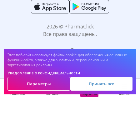
2026 © PharmaClick
Все права защищены.
Этот веб-сайт использует файлы cookie для обеспечения основных
функций сайта, а также для аналитики, персонализации и
таргетирования рекламы.
Уведомление о конфиденциальности
Принимаем к оплате:
Параметры
Принять все
Корзина
Главная
Каталог
Меню
САМОЛЕЧЕНИЕ МОЖЕТ БЫТЬ ВРЕДНЫМ ДЛЯ
ВАШЕГО ЗДОРОВЬЯ. ПЕРЕД ПРИМЕНЕНИЕМ
ПРЕПАРАТА ПРОКОНСУЛЬТИРУЙТЕСЬ C
ВРАЧОМ.