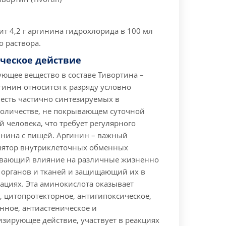
т 4,2 г аргинина гидрохлорида в 100 мл
 раствора.
ческое действие
ующее вещество в составе Тивортина –
инин относится к разряду условно
 есть частично синтезируемых в
 количестве, не покрывающем суточной
й человека, что требует регулярного
инина с пищей.
Аргинин – важный
улятор внутриклеточных обменных
ывающий влияние на различные жизненно
органов и тканей и защищающий их в
ациях. Эта аминокислота оказывает
 цитопротекторное, антигипоксическое,
нное, антиастеническое и
зирующее действие, участвует в реакциях