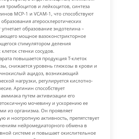
ция тромбоцитов и лейкоцитов, синтеза
еинов МСР-1 и VCAM-1, что способствуют
образования атеросклеротических
 угнетает образование эндотелина –
вающего мощное вазоконстрикторное
ющегося стимулятором деления
клеток стенки сосудов.
арата повышается продукция Т-клеток
зы, снижается уровень глюкозы в крови и
очнокислый ацидоз, возникающий
еской нагрузки, регулируется кислотно-
есие. Аргинин способствует
аммиака путем активизации его
етоксичную мочевину и ускорению ее
ми из организма. Он проявляет
ую и ноотропную активность, препятствует
нениям нейромедиаторного обмена в
вной системе и повышает окислительное