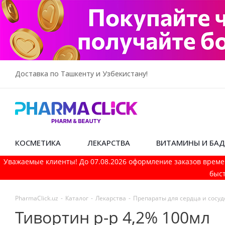
Доставка по Ташкенту и Узбекистану!
КОСМЕТИКА
ЛЕКАРСТВА
ВИТАМИНЫ И БА
Уважаемые клиенты! До 07.08.2026 оформление заказов време
быст
PharmaСlick.uz
-
Каталог
-
Лекарства
-
Препараты для сердца и сосуд
Тивортин р-р 4,2% 100мл