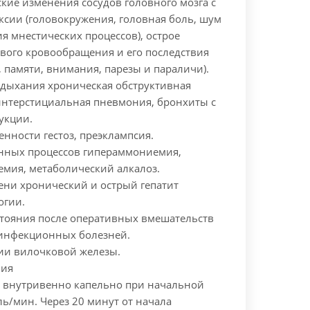
кие изменения сосудов головного мозга с
ксии (головокружения, головная боль, шум
я мнестических процессов), острое
вого кровообращения и его последствия
 памяти, внимания, парезы и параличи).
 дыхания хроническая обструктивная
 интерстициальная пневмония, бронхиты с
укции.
нности гестоз, преэклампсия.
нных процессов гипераммониемия,
емия, метаболический алкалоз.
ени хронический и острый гепатит
огии.
стояния после оперативных вмешательств
инфекционных болезней.
ии вилочковой железы.
ния
я внутривенно капельно при начальной
ль/мин. Через 20 минут от начала