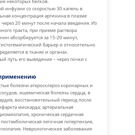
е некоторых белков.
й инфузии со скоростью 30 капель в
ьная концентрация аргинина в плазме
 через 20 минут после начала введения. Из
ного тракта, при приеме раствора
нин абсорбируется за 15-20 минут,
гистогематический барьер и относительно
еделяется в тканях и органах.
й путь его выведения – через почки с
 применению
стые болезни атеросклероз коронарных и
осудов, ишемическая болезнь сердца, в
кардия, восстановительный период после
нфаркта миокарда; артериальная
рдиомиопатия, хроническая сердечная
 постэмболическая легочная гипертензия,
гиопатия.
Неврологические заболевания