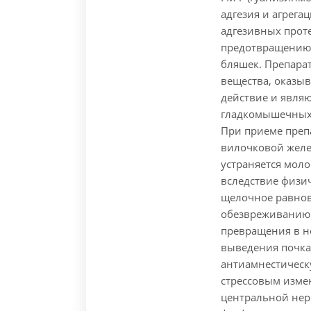
адгезия и агрега
адгезивных прот
предотвращению 
бляшек. Препарат
вещества, оказы
действие и явля
гладкомышечных 
При приеме преп
вилочковой желе
устраняется мол
вследствие физич
щелочное равнов
обезвреживанию 
превращения в н
выведения почка
антиамнестическ
стрессовым изме
центральной нер