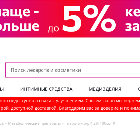
ДЫ
ИНТИМНЫЕ СРЕДСТВА
МЕДИЗДЕЛИЯ
нно недоступно в связи с улучшением. Совсем скоро мы вернё
рой, доступной доставкой. Благодарим вас за доверие и поним
ов
-
Метаболические препараты
-
Тивортин р-р 4,2% 100мл 💊