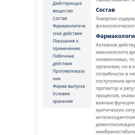
Действующее
Состав
вещество
Состав
Тивортин содержи
физиологического
Фармакологиче
ское действие
Фармакологи
Показания к
Активное действ
применению
аминокислота арг
Побочные
незаменимых, то
действия
организме, но в
Противопоказа
потребности в не
ния
поступления арг
Форма выпуска
протектор и рег
Условия
процессов, оказ
хранения
важные функции 
критических ситу
антиоксидантное,
дезинтоксикацио
мембраностабили