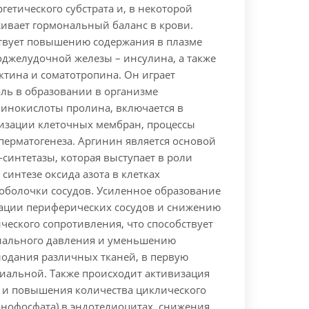
гетического субстрата и, в некоторой
живает гормональный баланс в крови.
твует повышению содержания в плазме
оджелудочной железы – инсулина, а также
ктина и соматотропина. Он играет
ль в образовании в организме
инокислоты пролина, включается в
изации клеточных мембран, процессы
перматогенеза.
Аргинин является основой
синтетазы, которая выступает в роли
 синтезе оксида азота в клетках
оболочки сосудов. Усиленное образование
тации периферических сосудов и снижению
ческого сопротивления, что способствует
иального давления и уменьшению
лодания различных тканей, в первую
иальной. Также происходит активизация
 и повышения количества циклического
нофосфата) в эндотелиоцитах, снижения