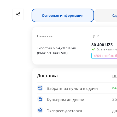
Основная информация
Ха
Цена
Название
80 400
UZS
Тивортин р-р 4,2% 100мл
Есть в наличии
(BM415/1-1##2 501)
+804 кешбэк-
Доставка
п
Забрать из пункта выдачи
бе
25
Курьером до двери
до
Экспресс-доставка