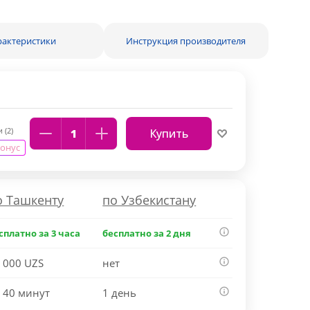
рактеристики
Инструкция производителя
 (2)
Купить
бонус
о Ташкенту
по Узбекистану
сплатно за 3 часа
бесплатно за 2 дня
 000 UZS
нет
 40 минут
1 день