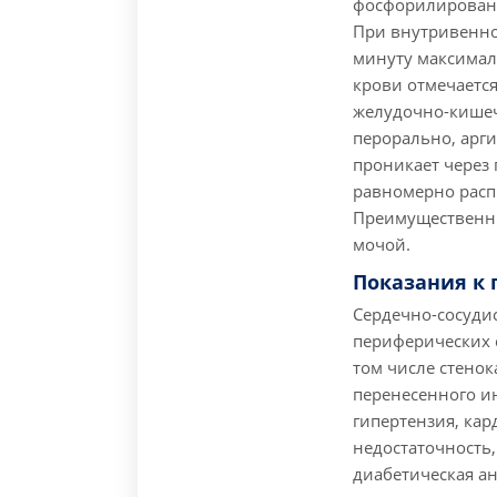
фосфорилировани
При внутривенно
минуту максимал
крови отмечается
желудочно-кишеч
перорально, арги
проникает через 
равномерно распр
Преимущественны
мочой.
Показания к
Сердечно-сосуди
периферических с
том числе стено
перенесенного и
гипертензия, ка
недостаточность,
диабетическая ан