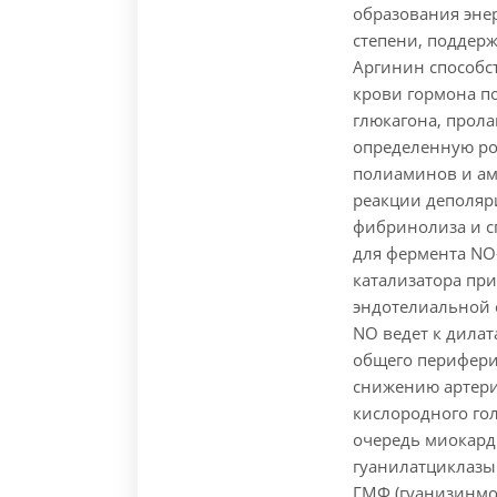
образования энер
степени, поддер
Аргинин способс
крови гормона п
глюкагона, прола
определенную ро
полиаминов и ам
реакции деполяр
фибринолиза и с
для фермента NO-
катализатора при
эндотелиальной 
NO ведет к дила
общего перифери
снижению артер
кислородного го
очередь миокард
гуанилатциклазы
ГМФ (гуанизинмо