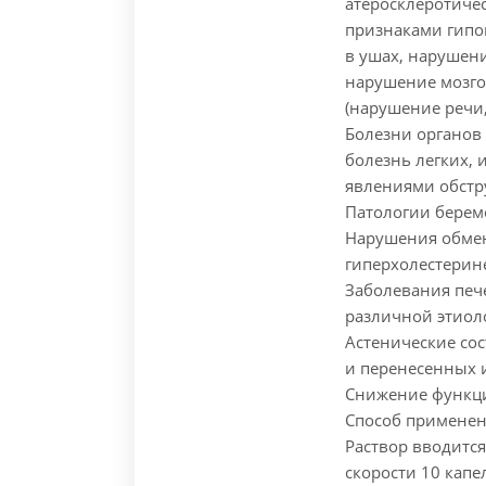
атеросклеротичес
признаками гипо
в ушах, нарушени
нарушение мозго
(нарушение речи,
Болезни органов
болезнь легких,
явлениями обстр
Патологии береме
Нарушения обме
гиперхолестерин
Заболевания печ
различной этиол
Астенические со
и перенесенных 
Снижение функц
Способ примене
Раствор вводитс
скорости 10 капе