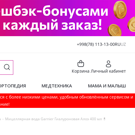
+998(78) 113-13-00
RU
UZ
Корзина
Личный кабинет
ОРТОПЕДИЯ
МЕДТЕХНИКА
МАМА И МАЛЫШ
мся с более низкими ценами, удобным обновлённым сервисом и
ание!
а
-
Мицеллярная вода Garnier Гиалуроновая Алоэ 400 мл 💊