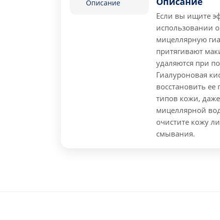
Описание
Описание
Если вы ищите эф
использовании о
мицеллярную гиа
притягивают маки
удаляются при по
Гиалуроновая кис
восстановить ее 
типов кожи, даже
мицеллярной вод
очистите кожу лиц
смывания.