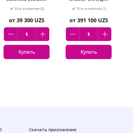
Цветок орхидеи &
жирной и
Есть в наличии (2)
Есть в наличии (1)
роза 400мл
чувствительной
кожи 400 мл
от
39 300 UZS
от
391 100 UZS
Купить
Купить
0
Скачать приложение