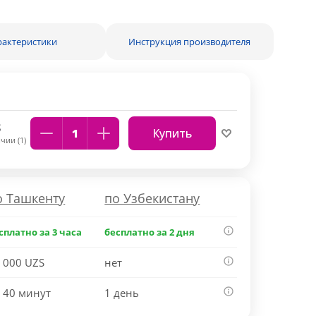
рактеристики
Инструкция производителя
S
Купить
чии (1)
о Ташкенту
по Узбекистану
сплатно за 3 часа
бесплатно за 2 дня
 000 UZS
нет
 40 минут
1 день