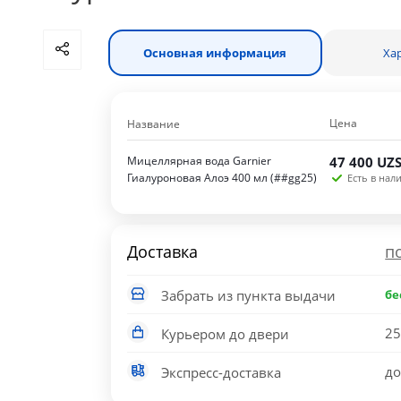
Основная информация
Ха
Цена
Название
Мицеллярная вода Garnier
47 400
UZ
Гиалуроновая Алоэ 400 мл (##gg25)
Есть в нали
Доставка
п
Забрать из пункта выдачи
бе
25
Курьером до двери
до
Экспресс-доставка