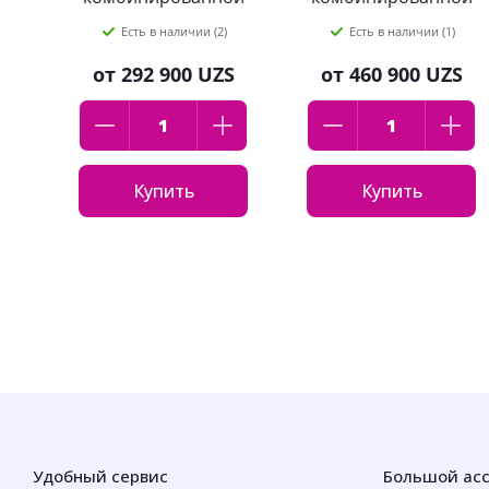
кожи, Sebium H2O,
кожи, Sebium H2O,
Есть в наличии (2)
Есть в наличии (1)
Bioderma, 250 мл
Bioderma, 500 мл
от
292 900 UZS
от
460 900 UZS
Купить
Купить
Удобный сервис
Большой ас