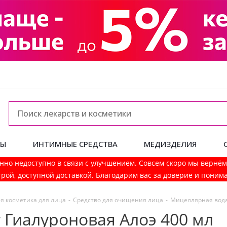
ДЫ
ИНТИМНЫЕ СРЕДСТВА
МЕДИЗДЕЛИЯ
нно недоступно в связи с улучшением. Совсем скоро мы вернё
рой, доступной доставкой. Благодарим вас за доверие и поним
я косметика для лица
-
Средство для очищения лица
-
Мицеллярная вод
 Гиалуроновая Алоэ 400 мл