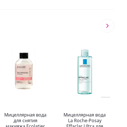
Мицеллярная вода
Мицеллярная вода
для снятия
La Roche-Posay
макияжа Ecolatier
Effaclar Ultra для