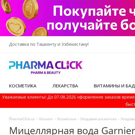
Доставка по Ташкенту и Узбекистану!
КОСМЕТИКА
ЛЕКАРСТВА
ВИТАМИНЫ И БА
Уважаемые клиенты! До 07.08.2026 оформление заказов време
быст
PharmaСlick.uz
-
Каталог
-
Косметика
-
Уходовая косметика
-
Уходова
Мицеллярная вода Garnier