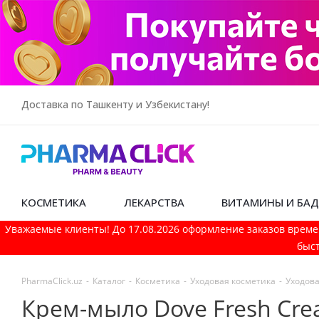
Доставка по Ташкенту и Узбекистану!
КОСМЕТИКА
ЛЕКАРСТВА
ВИТАМИНЫ И БА
Уважаемые клиенты! До 17.08.2026 оформление заказов време
быст
PharmaСlick.uz
-
Каталог
-
Косметика
-
Уходовая косметика
-
Уходова
Крем-мыло Dove Fresh Cre