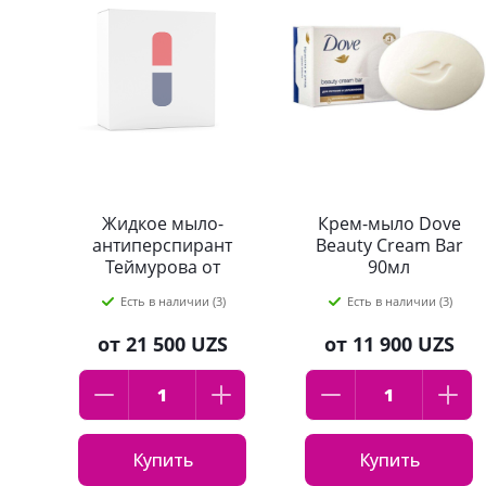
Жидкое мыло-
Крем-мыло Dove
антиперспирант
Beauty Cream Bar
Теймурова от
90мл
запаха и пота
Есть в наличии (3)
Есть в наличии (3)
Pharmlevel, 150 мл
от
21 500 UZS
от
11 900 UZS
Купить
Купить