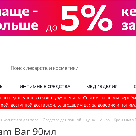
ДЫ
ИНТИМНЫЕ СРЕДСТВА
МЕДИЗДЕЛИЯ
нно недоступно в связи с улучшением. Совсем скоро мы вернё
рой, доступной доставкой. Благодарим вас за доверие и поним
я косметика для тела
-
Средства для ванной и душа
-
Мыло
-
Крем-мыло D
am Bar 90мл