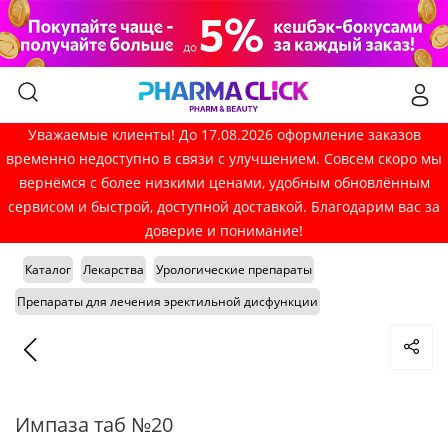
Уважаемые клиенты! До 17.08.2026 оформление заказов
временно недоступно в связи с улучшением. Совсем скоро мы
вернёмся с более низкими ценами, удобным обновлённым
сервисом и быстрой, доступной доставкой. Благодарим вас за
доверие и понимание!
Каталог
Лекарства
Урологические препараты
Препараты для лечения эректильной дисфункции
Импаза таб №20