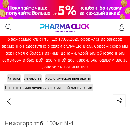
Уважаемые клиенты! До 17.08.2026 оформление заказов
временно недоступно в связи с улучшением. Совсем скоро мы
вернёмся с более низкими ценами, удобным обновлённым
сервисом и быстрой, доступной доставкой. Благодарим вас за
доверие и понимание!
Каталог
Лекарства
Урологические препараты
Препараты для лечения эректильной дисфункции
Нижагара таб. 100мг №4