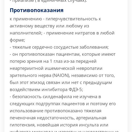
- приапизм ( в единичных случаях).
Противопоказания
к применению
- гиперчувствительность к
активному веществу или любому из
наполнителей;
- применение нитратов в любой
форме;
- тяжелые сердечно сосудистые заболевания;
- он противопоказан пациентам, которые имеют
потерю зрения на 1 глаз из-за передней
неартериитной ишемической невропатии
зрительного нерва (NAION), независимо от того,
был этот эпизод связан или нет с предыдущим
воздействием ингибитора ФДЭ-5;
- безопасность силденафила не изучена в
следующих подгруппах пациентов и поэтому его
использование противопоказано тяжелая
печеночная недостаточность, артериальная
гипотензия, новейшая история инсульта или
инфаркта миокарда и известные наследственные