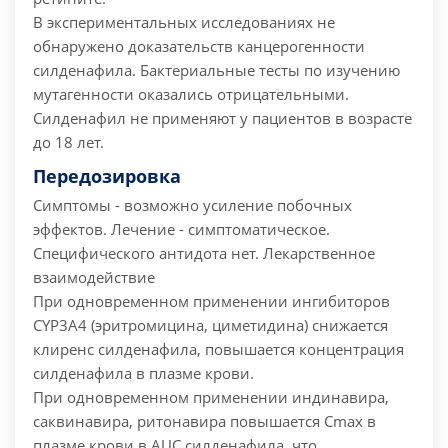
В экспериментальных исследованиях не
обнаружено доказательств канцерогенности
силденафила. Бактериальные тесты по изучению
мутагенности оказались отрицательными.
Силденафил не применяют у пациентов в возрасте
до 18 лет.
Передозировка
Симптомы - возможно усиление побочных
эффектов.
Лечение - симптоматическое.
Специфического антидота нет.
Лекарственное
взаимодействие
При одновременном применении ингибиторов
CYP3A4 (эритромицина, циметидина) снижается
клиренс силденафила, повышается концентрация
силденафила в плазме крови.
При одновременном применении индинавира,
саквинавира, ритонавира повышается Cmax в
плазме крови в AUC силденафила, что