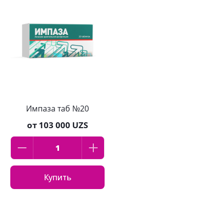
Импаза таб №20
от
103 000 UZS
Купить