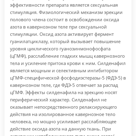
эффективности препарата является сексуальная
стимуляция.
Физиологический механизм эрекции
полового члена состоит в освобождении оксида
азота в кавернозном теле при сексуальной
стимуляции. Оксид азота активирует фермент
гуанилатциклазу, который вызывает повышение
уровня циклического гуанозинмонофосфата
(цГМФ), расслабление гладких мышц кавернозного
тела и усиление притока крови к ним.
Силденафил
является мощным и селективным ингибитором
цГМФ-специфической фосфодиэстеразы-5 (ФДЭ-5) в
кавернозном теле, где ФДЭ-5 отвечает за распад
цГМФ. Эффекты силденафила на эрекцию носят
периферический характер. Силденафил не
оказывает непосредственного релаксирующего
действия на изолированное кавернозное тело
человека, но мощно усиливает расслабляющее
действие оксида азота на данную ткань. При