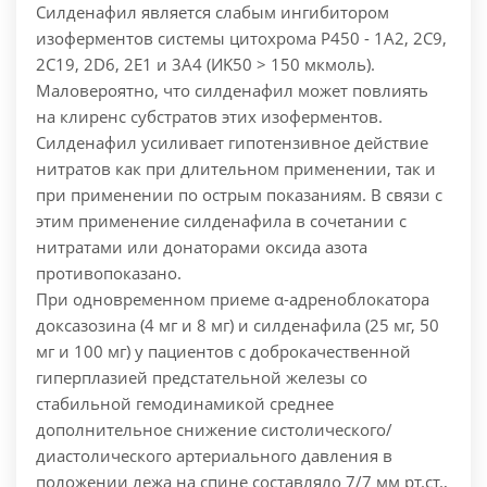
Силденафил является слабым ингибитором
изоферментов системы цитохрома Р450 - 1А2, 2С9,
2С19, 2D6, 2Е1 и 3А4 (ИK50 > 150 мкмоль).
Маловероятно, что силденафил может повлиять
на клиренс субстратов этих изоферментов.
Силденафил усиливает гипотензивное действие
нитратов как при длительном применении, так и
при применении по острым показаниям. В связи с
этим применение силденафила в сочетании с
нитратами или донаторами оксида азота
противопоказано.
При одновременном приеме α-адреноблокатора
доксазозина (4 мг и 8 мг) и силденафила (25 мг, 50
мг и 100 мг) у пациентов с доброкачественной
гиперплазией предстательной железы со
стабильной гемодинамикой среднее
дополнительное снижение систолического/
диастолического артериального давления в
положении лежа на спине составляло 7/7 мм pт.cт.,