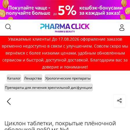
Уважаемые клиенты! До 17.08.2026 оформление заказов
временно недоступно в связи с улучшением. Совсем скоро мы
вернёмся с более низкими ценами, удобным обновлённым
сервисом и быстрой, доступной доставкой. Благодарим вас за
доверие и понимание!
Каталог
Лекарства
Урологические препараты
Препараты для лечения эректильной дисфункции
Циклон таблетки, покрытые плёночной
оболочкой по50 мг №4