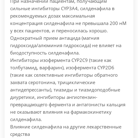
При назначении пациентам, получающим
сильные ингибиторы CYP3А4, силденафила в
рекомендуемых дозах максимальная
концентрация силденафила не превышала 200 нМ
у всех пациентов, и переносилась хорошо.
Однократный прием антацида (магния
гидроксида/алюминия гидроксида) не влияет на
биодоступность силденафила.
Ингибиторы изофермента CYP2С9 (такие как
толбутамид, варфарин), изофермента CYP2D6
(такие как селективные ингибиторы обратного
захвата серотонина, трициклические
антидепрессанты), тиазиды и тиазидоподобные
диуретики, ингибиторы ангиотензин-
превращающего фермента и антагонисты кальция
не оказывают влияния на фармакокинетику
силденафила.
Влияние силденафила на другие лекарственные
средства