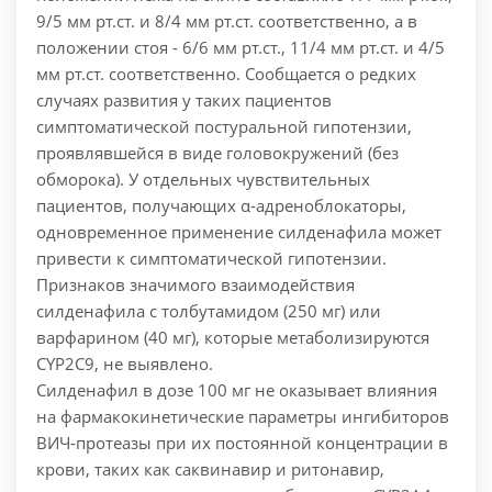
9/5 мм рт.ст. и 8/4 мм рт.cт. соответственно, а в
положении стоя - 6/6 мм pт.cт., 11/4 мм pт.cт. и 4/5
мм рт.ст. соответственно. Сообщается о редких
случаях развития у таких пациентов
симптоматической постуральной гипотензии,
проявлявшейся в виде головокружений (без
обморока). У отдельных чувствительных
пациентов, получающих α-адреноблокаторы,
одновременное применение силденафила может
привести к симптоматической гипотензии.
Признаков значимого взаимодействия
силденафила с толбутамидом (250 мг) или
варфарином (40 мг), которые метаболизируются
CYP2С9, не выявлено.
Силденафил в дозе 100 мг не оказывает влияния
на фармакокинетические параметры ингибиторов
ВИЧ-протеазы при их постоянной концентрации в
крови, таких как саквинавир и ритонавир,