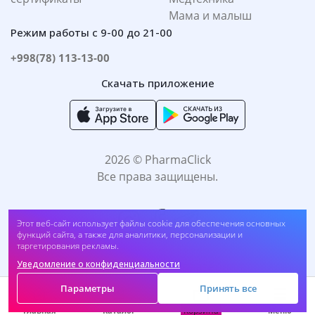
Мама и малыш
Режим работы с 9-00 до 21-00
+998(78) 113-13-00
Скачать приложение
2026 © PharmaClick
Все права защищены.
Этот веб-сайт использует файлы cookie для обеспечения основных
функций сайта, а также для аналитики, персонализации и
таргетирования рекламы.
Уведомление о конфиденциальности
Принимаем к оплате:
Параметры
Принять все
Корзина
Главная
Каталог
Меню