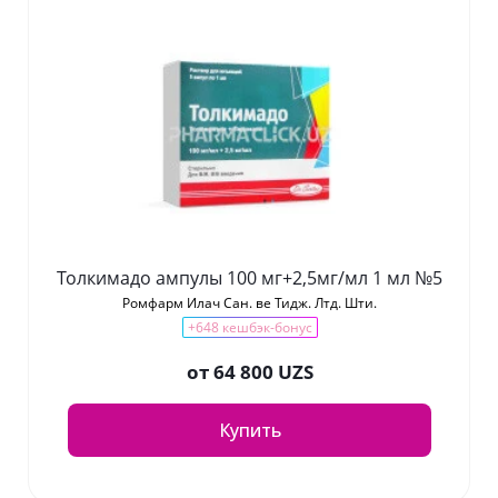
Толкимадо ампулы 100 мг+2,5мг/мл 1 мл №5
Ромфарм Илач Сан. ве Тидж. Лтд. Шти.
+648 кешбэк-бонус
от
64 800 UZS
Купить