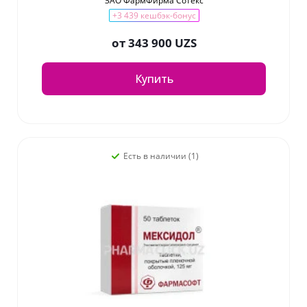
ЗАО ФармФирма Сотекс
+3 439 кешбэк-бонус
от
343 900 UZS
Купить
Есть в наличии (1)