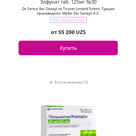
Элфунат таб. 125мг №30
Dr Sertus Ilac Sanayi ve Ticaret Limited Sirketi, Турция
произведено: Mefar Ilac Sanayii A.S.
+552 кешбэк-бонус
от
55 200 UZS
Купить
Есть в наличии (1)