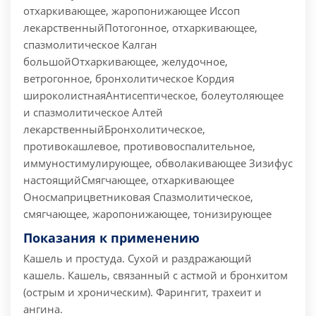
отхаркивающее, жаропонижающее Иссоп
лекарственныйПотогонное, отхаркивающее,
спазмолитическое Калган
большойОтхаркивающее, желудочное,
ветрогонное, бронхолитическое Кордия
широколистнаяАнтисептическое, болеутоляющее
и спазмолитическое Алтей
лекарственныйБронхолитическое,
противокашлевое, противовоспалительное,
иммуностимулирующее, обволакивающее Зизифус
настоящийСмягчающее, отхаркивающее
Оносмаприцветниковая Cпазмолитическое,
смягчающее, жаропонижающее, тонизирующее
Показания к применению
Кашель и простуда. Сухой и раздражающий
кашель. Кашель, связанный с астмой и бронхитом
(острым и хроническим). Фарингит, трахеит и
ангина.