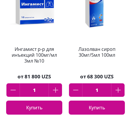
Ингамист р-р для
Лазолван сироп
инъекций 100мг/мл
30мг/5мл 100мл
3мл №10
от
81 800 UZS
от
68 300 UZS
Купить
Купить