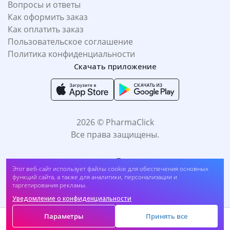
Вопросы и ответы
Как оформить заказ
Как оплатить заказ
Пользовательское соглашение
Политика конфиденциальности
Скачать приложение
2026 © PharmaClick
Все права защищены.
Этот веб-сайт использует файлы cookie для обеспечения основных
Линкас сироп без сахара 90мл. (2725005##2 724)
функций сайта, а также для аналитики, персонализации и
таргетирования рекламы.
Купить
25 400
UZS
Уведомление о конфиденциальности
Принимаем к оплате:
Параметры
Принять все