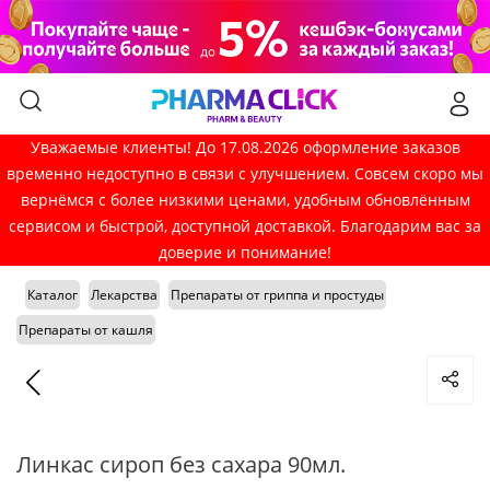
Уважаемые клиенты! До 17.08.2026 оформление заказов
временно недоступно в связи с улучшением. Совсем скоро мы
вернёмся с более низкими ценами, удобным обновлённым
сервисом и быстрой, доступной доставкой. Благодарим вас за
доверие и понимание!
Каталог
Лекарства
Препараты от гриппа и простуды
Препараты от кашля
Линкас сироп без сахара 90мл.