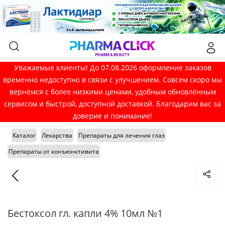
Уважаемые клиенты! До 07.08.2026 оформление заказов
временно недоступно в связи с улучшением. Совсем скоро мы
вернёмся с более низкими ценами, удобным обновлённым
сервисом и быстрой, доступной доставкой. Благодарим вас за
доверие и понимание!
Каталог
Лекарства
Препараты для лечения глаз
Препараты от конъюнктивита
Бестоксол гл. капли 4% 10мл №1