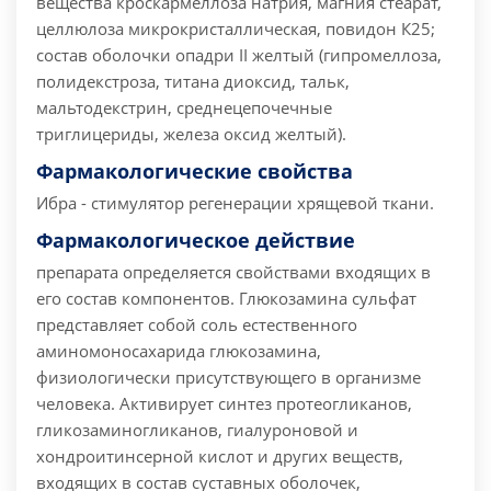
вещества кроскармеллоза натрия, магния стеарат,
целлюлоза микрокристаллическая, повидон К25;
состав оболочки опадри II желтый (гипромеллоза,
полидекстроза, титана диоксид, тальк,
мальтодекстрин, среднецепочечные
триглицериды, железа оксид желтый).
Фармакологические свойства
Ибра - стимулятор регенерации хрящевой ткани.
Фармакологическое действие
препарата определяется свойствами входящих в
его состав компонентов. Глюкозамина сульфат
представляет собой соль естественного
аминомоносахарида глюкозамина,
физиологически присутствующего в организме
человека. Активирует синтез протеогликанов,
гликозаминогликанов, гиалуроновой и
хондроитинсерной кислот и других веществ,
входящих в состав суставных оболочек,