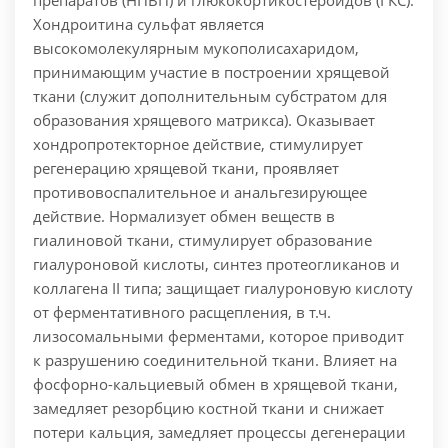
препаратов (НПВП) и глюкокортикостероидов (ГКС).
Хондроитина сульфат является
высокомолекулярным мукополисахаридом,
принимающим участие в построении хрящевой
ткани (служит дополнительным субстратом для
образования хрящевого матрикса). Оказывает
хондропротекторное действие, стимулирует
регенерацию хрящевой ткани, проявляет
противовоспалительное и анальгезирующее
действие. Нормализует обмен веществ в
гиалиновой ткани, стимулирует образование
гиалуроновой кислоты, синтез протеогликанов и
коллагена II типа; защищает гиалуроновую кислоту
от ферментативного расщепления, в т.ч.
лизосомальными ферментами, которое приводит
к разрушению соединительной ткани. Влияет на
фосфорно-кальциевый обмен в хрящевой ткани,
замедляет резорбцию костной ткани и снижает
потери кальция, замедляет процессы дегенерации