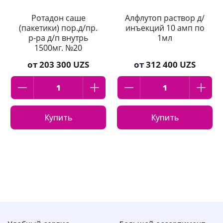
Ротадон саше
Алфлутоп раствор д/
(пакетики) пор.д/пр.
инъекций 10 амп по
р-ра д/п внутрь
1мл
1500мг. №20
от
203 300 UZS
от
312 400 UZS
Купить
Купить