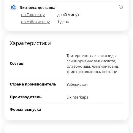
Экспресс-доставка
по Ташкенту
до 40 минут
по Узбекистану
1 день
Характеристики
Тритерпеновые гликозиды,
глицирризиновая кислота,
Состав
флавоноиды, ликвиритозид,
триоксихальконы, пентаци
Страна производитель
Узбекистан
Производитель
Likinterkaps
Форма выпуска