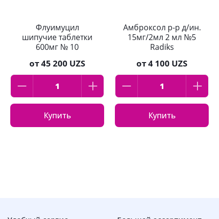
Флуимуцил
Амброксол р-р д/ин.
шипучие таблетки
15мг/2мл 2 мл №5
600мг № 10
Radiks
от
45 200 UZS
от
4 100 UZS
Купить
Купить