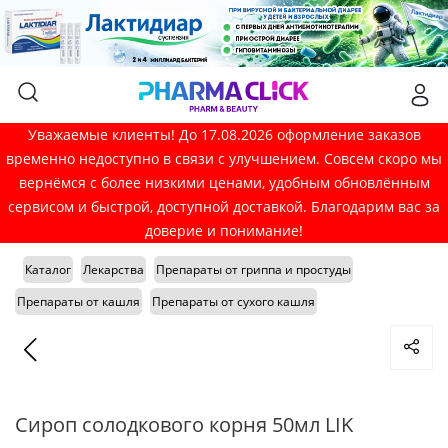
Уважаемые клиенты! До 17.08.2026 оформление заказов
временно недоступно в связи с улучшением. Совсем скоро мы
вернёмся с более низкими ценами, удобным обновлённым
сервисом и быстрой, доступной доставкой. Благодарим вас за
доверие и понимание!
Каталог
Лекарства
Препараты от гриппа и простуды
Препараты от кашля
Препараты от сухого кашля
Сироп солодкового корня 50мл LIK