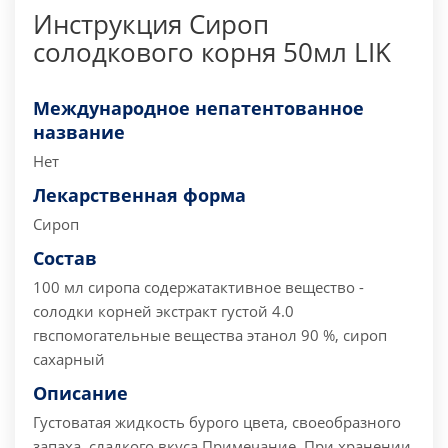
Инструкция Сироп
солодкового корня 50мл LIK
Международное непатентованное
название
Нет
Лекарственная форма
Сироп
Состав
100 мл сиропа содержат
активное вещество -
солодки корней экстракт густой 4.0
г
вспомогательные вещества этанол 90 %, сироп
сахарный
Описание
Густоватая жидкость бурого цвета, своеобразного
запаха, сладкого вкуса.
Примечание. При хранении