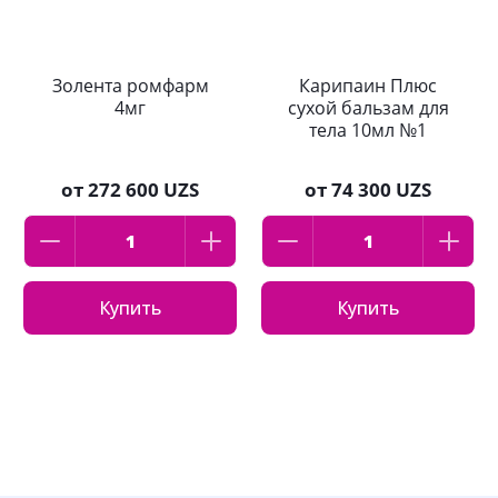
Золента ромфарм
Карипаин Плюс
4мг
сухой бальзам для
тела 10мл №1
от
272 600 UZS
от
74 300 UZS
Купить
Купить