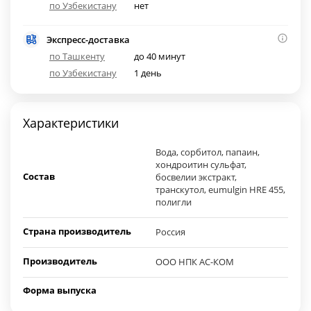
по Узбекистану
нет
Экспресс-доставка
по Ташкенту
до 40 минут
по Узбекистану
1 день
Характеристики
Вода, сорбитол, папаин,
хондроитин сульфат,
Состав
босвелии экстракт,
транскутол, eumulgin HRE 455,
полигли
Страна производитель
Россия
Производитель
ООО НПК АС-КОМ
Форма выпуска