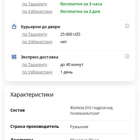
по Ташкенту
бесплатно за 3 часа
по Узбекистану
бесплатно за 2 дня
Курьером до двери
по Ташкенту
25 000 UZS
по Узбекистану
нет
Экспресс-доставка
по Ташкенту
до 40 минут
по Узбекистану
1 день
Характеристики
Железа (III) гидроксид
Состав
полимальтозат
Страна производитель
Румыния
Дозировка