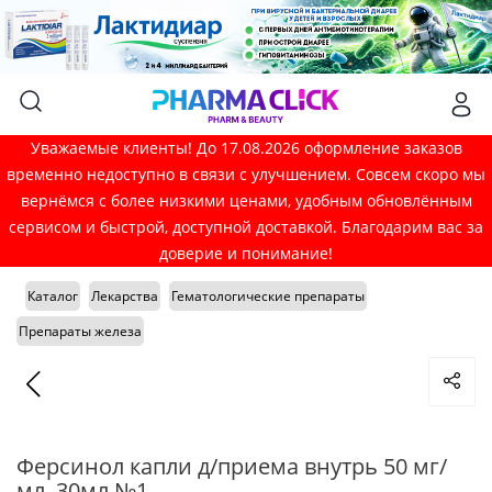
Уважаемые клиенты! До 17.08.2026 оформление заказов
временно недоступно в связи с улучшением. Совсем скоро мы
вернёмся с более низкими ценами, удобным обновлённым
сервисом и быстрой, доступной доставкой. Благодарим вас за
доверие и понимание!
Каталог
Лекарства
Гематологические препараты
Препараты железа
Ферсинол капли д/приема внутрь 50 мг/
мл. 30мл №1