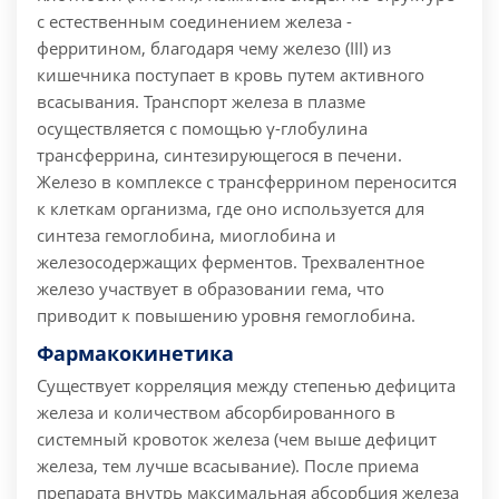
с естественным соединением железа -
ферритином, благодаря чему железо (III) из
кишечника поступает в кровь путем активного
всасывания. Транспорт железа в плазме
осуществляется с помощью γ-глобулина
трансферрина, синтезирующегося в печени.
Железо в комплексе с трансферрином переносится
к клеткам организма, где оно используется для
синтеза гемоглобина, миоглобина и
железосодержащих ферментов. Трехвалентное
железо участвует в образовании гема, что
приводит к повышению уровня гемоглобина.
Фармакокинетика
Существует корреляция между степенью дефицита
железа и количеством абсорбированного в
системный кровоток железа (чем выше дефицит
железа, тем лучше всасывание). После приема
препарата внутрь максимальная абсорбция железа