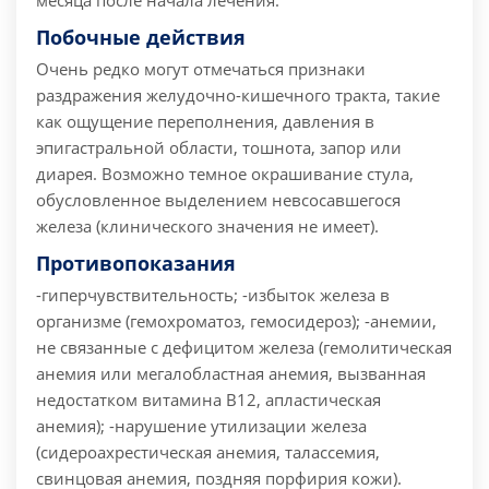
месяца после начала лечения.
Побочные действия
Очень редко могут отмечаться признаки
раздражения желудочно-кишечного тракта, такие
как ощущение переполнения, давления в
эпигастральной области, тошнота, запор или
диарея. Возможно темное окрашивание стула,
обусловленное выделением невсосавшегося
железа (клинического значения не имеет).
Противопоказания
-гиперчувствительность; -избыток железа в
организме (гемохроматоз, гемосидероз); -анемии,
не связанные с дефицитом железа (гемолитическая
анемия или мегалобластная анемия, вызванная
недостатком витамина B12, апластическая
анемия); -нарушение утилизации железа
(сидероахрестическая анемия, талассемия,
свинцовая анемия, поздняя порфирия кожи).