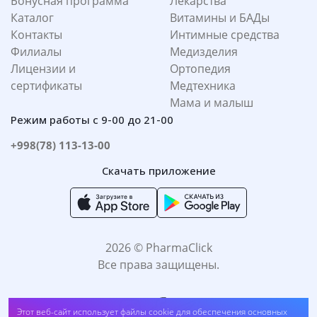
Бонусная программа
Лекарства
Каталог
Витамины и БАДы
Контакты
Интимные средства
Филиалы
Медизделия
Лицензии и
Ортопедия
сертификаты
Медтехника
Мама и малыш
Режим работы с 9-00 до 21-00
+998(78) 113-13-00
Скачать приложение
2026 © PharmaClick
Все права защищены.
Ферсинол капли д/приема внутрь 50 мг/мл. 30мл №1
Этот веб-сайт использует файлы cookie для обеспечения основных
(412001530##2 762)