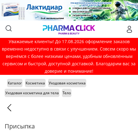
Уважаемые клиенты! До 17.08.2026 оформление заказов
временно недоступно в связи с улучшением. Совсем скоро мы
вернёмся с более низкими ценами, удобным обновлённым
сервисом и быстрой, доступной доставкой. Благодарим вас за
доверие и понимание!
Каталог
Косметика
Уходовая косметика
Уходовая косметика для тела
Тело
Присыпка