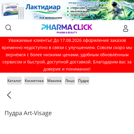
Уважаемые клиенты! До 17.08.2026 оформление заказов
временно недоступно в связи с улучшением. Совсем скоро мы
вернёмся с более низкими ценами, удобным обновлённым
сервисом и быстрой, доступной доставкой. Благодарим вас за
доверие и понимание!
Каталог
Косметика
Макияж
Лицо
Пудра
Пудра Art-Visage