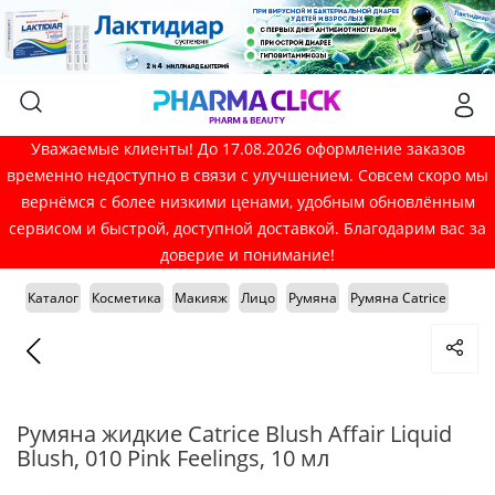
Уважаемые клиенты! До 17.08.2026 оформление заказов
временно недоступно в связи с улучшением. Совсем скоро мы
вернёмся с более низкими ценами, удобным обновлённым
сервисом и быстрой, доступной доставкой. Благодарим вас за
доверие и понимание!
Каталог
Косметика
Макияж
Лицо
Румяна
Румяна Catrice
Румяна жидкие Catrice Blush Affair Liquid
Blush, 010 Pink Feelings, 10 мл