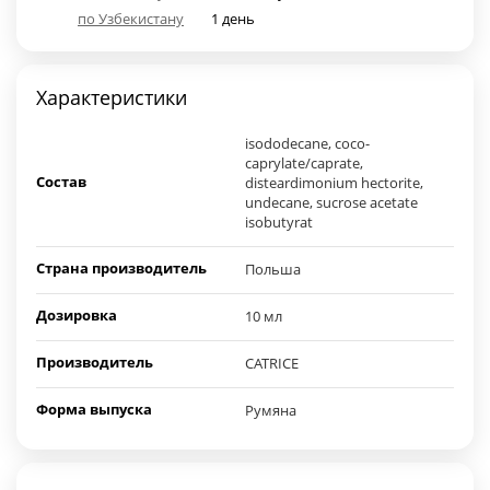
по Узбекистану
1 день
Характеристики
isododecane, coco-
caprylate/caprate,
Состав
disteardimonium hectorite,
undecane, sucrose acetate
isobutyrat
Страна производитель
Польша
Дозировка
10 мл
Производитель
CATRICE
Форма выпуска
Румяна