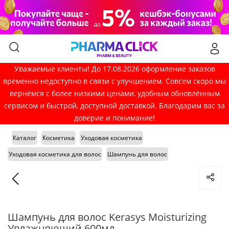
Уважаемые клиенты! До 17.08.2026 оформление заказов
временно недоступно в связи с улучшением. Совсем скоро мы
вернёмся с более низкими ценами, удобным обновлённым
сервисом и быстрой, доступной доставкой. Благодарим вас за
доверие и понимание!
Каталог
Косметика
Уходовая косметика
Уходовая косметика для волос
Шампунь для волос
Шампунь для волос Kerasys Moisturizing
Увлажняющий 600мл