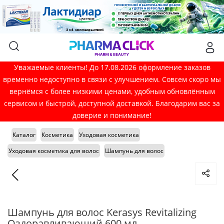
Уважаемые клиенты! До 17.08.2026 оформление заказов
временно недоступно в связи с улучшением. Совсем скоро мы
вернёмся с более низкими ценами, удобным обновлённым
сервисом и быстрой, доступной доставкой. Благодарим вас за
доверие и понимание!
Каталог
Косметика
Уходовая косметика
Уходовая косметика для волос
Шампунь для волос
Шампунь для волос Kerasys Revitalizing
Оздоравливающий 600 мл