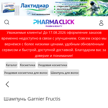
Уважаемые клиенты! До 17.08.2026 оформление заказов
временно недоступно в связи с улучшением. Совсем скоро мы
вернёмся с более низкими ценами, удобным обновлённым
сервисом и быстрой, доступной доставкой. Благодарим вас за
доверие и понимание!
Каталог
Косметика
Уходовая косметика
Уходовая косметика для волос
Шампунь для волос
Шампунь Garnier Fructis