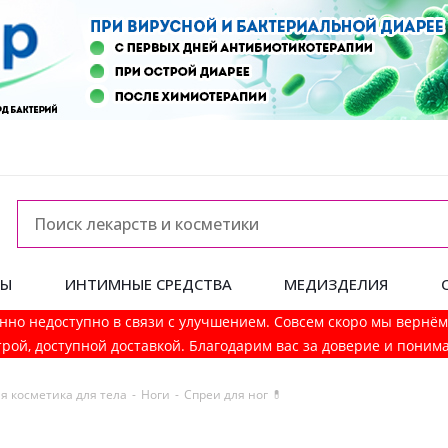
ДЫ
ИНТИМНЫЕ СРЕДСТВА
МЕДИЗДЕЛИЯ
нно недоступно в связи с улучшением. Совсем скоро мы вернё
рой, доступной доставкой. Благодарим вас за доверие и поним
я косметика для тела
-
Ноги
-
Спреи для ног 💊