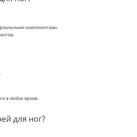
ериальными компонентами.
ектом.
.
оги в любое время.
ей для ног?