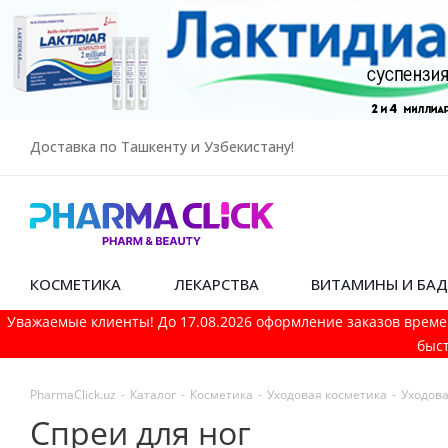
Доставка по Ташкенту и Узбекистану!
КОСМЕТИКА
ЛЕКАРСТВА
ВИТАМИНЫ И БА
Уважаемые клиенты! До 17.08.2026 оформление заказов време
быст
PharmaСlick.uz
-
Каталог
-
Косметика
-
Уходовая косметика
-
Уходова
Спреи для ног