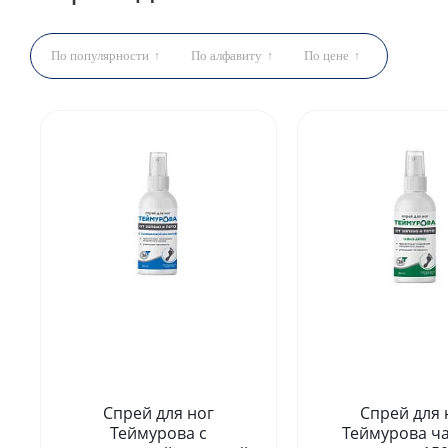
По популярности
По алфавиту
По цене
Спрей для ног
Спрей для 
Теймурова с
Теймурова ч