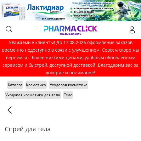
Уважаемые клиенты! До 17.08.2026 оформление заказов
временно недоступно в связи с улучшением. Совсем скоро мы
вернёмся с более низкими ценами, удобным обновлённым
сервисом и быстрой, доступной доставкой. Благодарим вас за
доверие и понимание!
Каталог
Косметика
Уходовая косметика
Уходовая косметика для тела
Тело
Спрей для тела