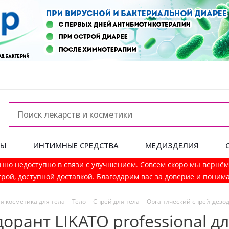
ДЫ
ИНТИМНЫЕ СРЕДСТВА
МЕДИЗДЕЛИЯ
нно недоступно в связи с улучшением. Совсем скоро мы вернё
рой, доступной доставкой. Благодарим вас за доверие и поним
я косметика для тела
-
Тело
-
Спрей для тела
-
Органический спрей-дезодо
рант LIKATO professional д