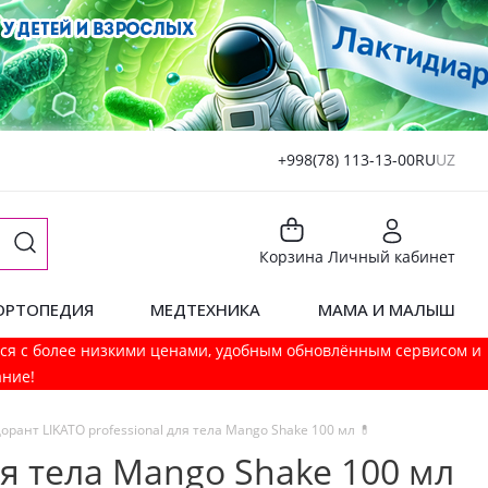
+998(78) 113-13-00
RU
UZ
Корзина
Личный кабинет
ОРТОПЕДИЯ
МЕДТЕХНИКА
МАМА И МАЛЫШ
мся с более низкими ценами, удобным обновлённым сервисом и
ание!
рант LIKATO professional для тела Mango Shake 100 мл 💊
ля тела Mango Shake 100 мл