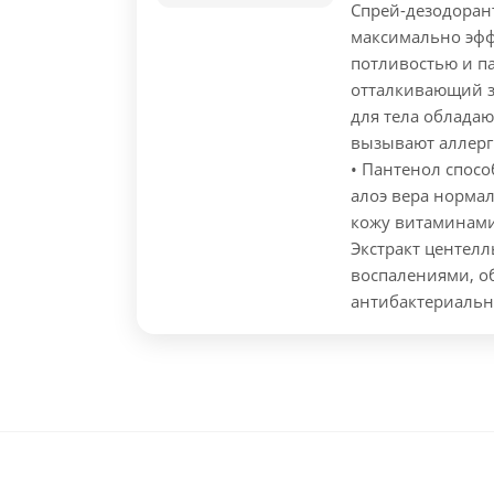
Спрей-дезодорант
максимально эфф
потливостью и 
отталкивающий з
для тела облада
вызывают аллерг
• Пантенол спосо
алоэ вера нормал
кожу витаминами
Экстракт центелл
воспалениями, о
антибактериальн