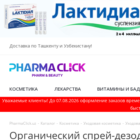
Доставка по Ташкенту и Узбекистану!
КОСМЕТИКА
ЛЕКАРСТВА
ВИТАМИНЫ И БА
Уважаемые клиенты! До 07.08.2026 оформление заказов време
быст
PharmaСlick.uz
-
Каталог
-
Косметика
-
Уходовая косметика
-
Уходова
Органический спрей-дезодо