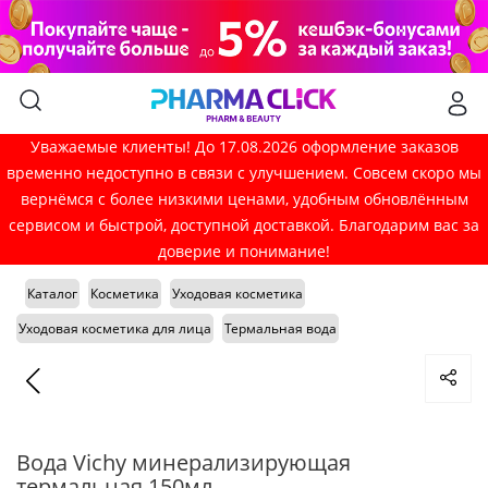
Уважаемые клиенты! До 17.08.2026 оформление заказов
временно недоступно в связи с улучшением. Совсем скоро мы
вернёмся с более низкими ценами, удобным обновлённым
сервисом и быстрой, доступной доставкой. Благодарим вас за
доверие и понимание!
Каталог
Косметика
Уходовая косметика
Уходовая косметика для лица
Термальная вода
Вода Vichy минерализирующая
термальная 150мл