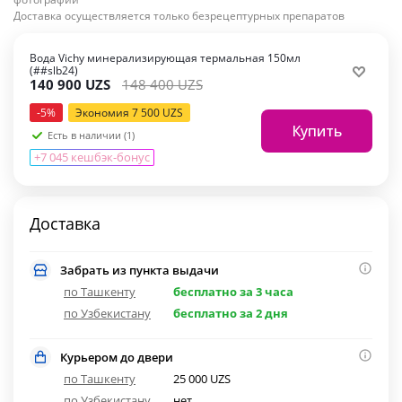
Доставка осуществляется только безрецептурных препаратов
Вода Vichy минерализирующая термальная 150мл
(##slb24)
140 900
UZS
148 400
UZS
-
5
%
Экономия
7 500
UZS
Купить
Есть в наличии (1)
+7 045 кешбэк-бонус
Доставка
Забрать из пункта выдачи
по Ташкенту
бесплатно за 3 часа
по Узбекистану
бесплатно за 2 дня
Курьером до двери
по Ташкенту
25 000 UZS
по Узбекистану
нет