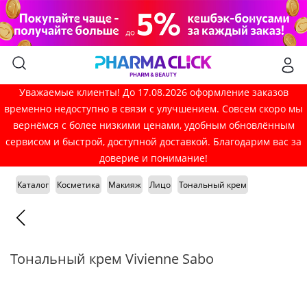
Уважаемые клиенты! До 17.08.2026 оформление заказов
временно недоступно в связи с улучшением. Совсем скоро мы
вернёмся с более низкими ценами, удобным обновлённым
сервисом и быстрой, доступной доставкой. Благодарим вас за
доверие и понимание!
Каталог
Косметика
Макияж
Лицо
Тональный крем
Тональный крем Vivienne Sabo