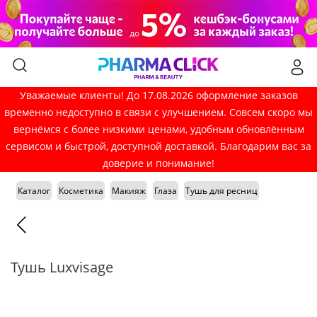
Уважаемые клиенты! До 17.08.2026 оформление заказов
временно недоступно в связи с улучшением. Совсем скоро мы
вернёмся с более низкими ценами, удобным обновлённым
сервисом и быстрой, доступной доставкой. Благодарим вас за
доверие и понимание!
Каталог
Косметика
Макияж
Глаза
Тушь для ресниц
Тушь Luxvisage