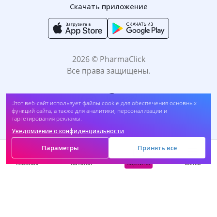
Скачать приложение
2026 © PharmaClick
Все права защищены.
Этот веб-сайт использует файлы cookie для обеспечения основных
функций сайта, а также для аналитики, персонализации и
таргетирования рекламы.
Уведомление о конфиденциальности
Принимаем к оплате:
Параметры
Принять все
Корзина
Главная
Каталог
Меню
САМОЛЕЧЕНИЕ МОЖЕТ БЫТЬ ВРЕДНЫМ ДЛЯ
ВАШЕГО ЗДОРОВЬЯ. ПЕРЕД ПРИМЕНЕНИЕМ
ПРЕПАРАТА ПРОКОНСУЛЬТИРУЙТЕСЬ C
ВРАЧОМ.