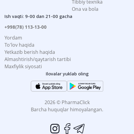
Tibbiy texnika
Ona va bola
Ish vaqti: 9-00 dan 21-00 gacha
+998(78) 113-13-00
Yordam
To'lov haqida
Yetkazib berish haqida
Almashtirish/qaytarish tartibi
Maxfiylik siyosati
Ilovalar yuklab oling
2026 © PharmaClick
Barcha huquqlar himoyalangan.