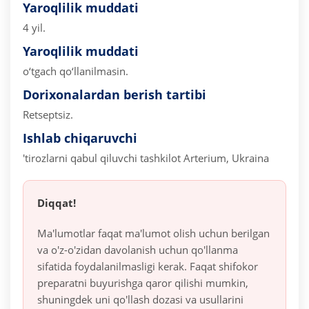
Yaroqlilik muddati
4 yil.
Yaroqlilik muddati
o‘tgach qo‘llanilmasin.
Dorixonalardan berish tartibi
Retseptsiz.
Ishlab chiqaruvchi
'tirozlarni qabul qiluvchi tashkilot
Arterium, Ukraina
Diqqat!
Ma'lumotlar faqat ma'lumot olish uchun berilgan
va o'z-o'zidan davolanish uchun qo'llanma
sifatida foydalanilmasligi kerak. Faqat shifokor
preparatni buyurishga qaror qilishi mumkin,
shuningdek uni qo'llash dozasi va usullarini