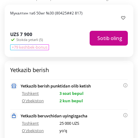
Мукалтин таб 50мг №30 (80425##2 817)
UZS
7 900
Sotib oling
Stokda yetarli (5)
+79 keshbek-bonus
Yetkazib berish
Yetkazib berish punktidan olib ketish
Toshkent
3 soat bepul
O'zbekiston
2 kun bepul
Yetkazib beruvchidan uyingizgacha
Toshkent
25 000 UZS
O'zbekiston
yo'q