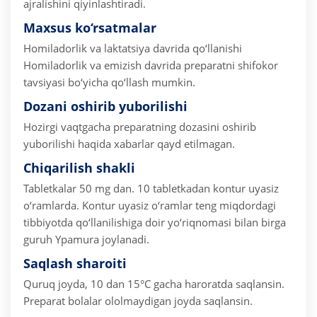
ajralishini qiyinlashtiradi.
Maxsus ko‘rsatmalar
Homiladorlik va laktatsiya davrida qo‘llanishi
Homiladorlik va emizish davrida preparatni shifokor
tavsiyasi bo‘yicha qo‘llash mumkin.
Dozani oshirib yuborilishi
Hozirgi vaqtgacha preparatning dozasini oshirib
yuborilishi haqida xabarlar qayd etilmagan.
Chiqarilish shakli
Tabletkalar 50 mg dan.
10 tabletkadan kontur uyasiz
o‘ramlarda.
Kontur uyasiz o‘ramlar teng miqdordagi
tibbiyotda qo‘llanilishiga doir yo‘riqnomasi bilan birga
guruh Ypamura joylanadi.
Saqlash sharoiti
Quruq joyda, 10 dan 15°C gacha haroratda saqlansin.
Preparat bolalar ololmaydigan joyda saqlansin.