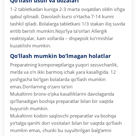
Qo‘llash usuli va dozalari
1-2 tabletkadan kuniga 2-3 marta ovqatdan oldin ichga
qabul qilinadi. Davolash kursi o‘rtacha 7-14 kunni
tashkil qiladi. Bolalarga tabletkani 1/3 stakan iliq suvda
eritib berish mumkin.
Nojo‘lya ta'sirlari
Allergik
reaktsiyalar, kam xollarda – dispepsik ko‘rinishlar
kuzatilishi mumkin.
Qo‘llash mumkin bo‘lmagan holatlar
Preparatning komponeptlariga yuqori sezuvchanlik,
me'da va o‘n ikki barmoq ichak yara kasalligida.
12
yoshgacha bo‘lgan bolalarda qo‘llash mumkin
emas.
Dorilarning o‘zaro ta'siri
Mukaltinni bronx-o‘pka kasalliklarini davolaganda
qo‘llanadigan boshqa preparatlar bilan bir vaqtda
buyurish mumkin.
Mukaltinni kodsin saqlovchi preparatlar va boshqa
yo‘talga qarshi dori vositalari bilan bir vaqtda qo‘llash
mumkin emas, chunki bu suyultirilgan balg‘amni