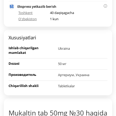
Ekspress yetkazib berish
Toshkent
40 daqiqagacha
O'zbekiston
1 kun
Xususiyatlari
Ishlab chiqarilgan
Ukraina
mamlakat
Dozasi
50 мг
Производитель
Артериум, Украина
Chiqarillish shakli
Tabletkalar
Mukaltin tab 50mg №30 haqida