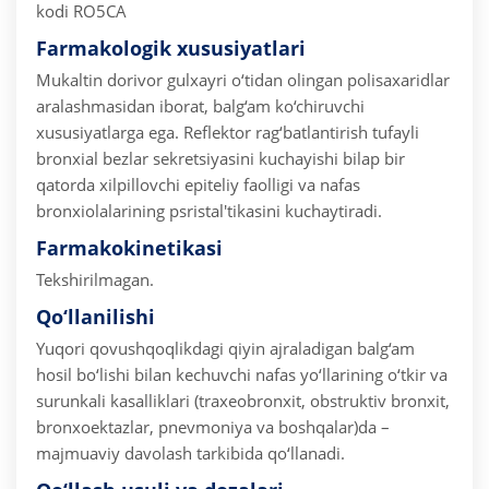
kodi RO5CA
Farmakologik xususiyatlari
Mukaltin dorivor gulxayri o‘tidan olingan polisaxaridlar
aralashmasidan iborat, balg‘am ko‘chiruvchi
xususiyatlarga ega. Reflektor rag‘batlantirish tufayli
bronxial bezlar sekretsiyasini kuchayishi bilap bir
qatorda xilpillovchi epiteliy faolligi va nafas
bronxiolalarining psristal'tikasini kuchaytiradi.
Farmakokinetikasi
Tekshirilmagan.
Qo‘llanilishi
Yuqori qovushqoqlikdagi qiyin ajraladigan balg‘am
hosil bo‘lishi bilan kechuvchi nafas yo‘llarining o‘tkir va
surunkali kasalliklari (traxeobronxit, obstruktiv bronxit,
bronxoektazlar, pnevmoniya va boshqalar)da –
majmuaviy davolash tarkibida qo‘llanadi.