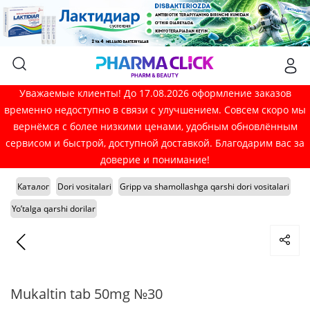
Уважаемые клиенты! До 17.08.2026 оформление заказов
временно недоступно в связи с улучшением. Совсем скоро мы
вернёмся с более низкими ценами, удобным обновлённым
сервисом и быстрой, доступной доставкой. Благодарим вас за
доверие и понимание!
Каталог
Dori vositalari
Gripp va shamollashga qarshi dori vositalari
Yo’talga qarshi dorilar
Mukaltin tab 50mg №30