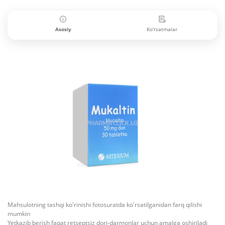
Asosiy
Ko'rsatmalar
Mahsulotning tashqi ko'rinishi fotosuratda ko'rsatilganidan farq qilishi
mumkin
Yetkazib berish faqat retseptsiz dori-darmonlar uchun amalga oshiriladi