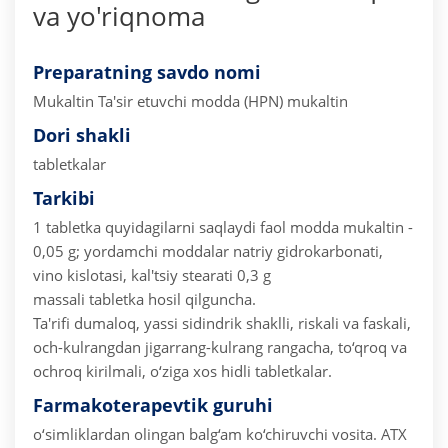
va yo'riqnoma
Preparatning savdo nomi
Mukaltin
Ta'sir etuvchi modda (HPN) mukaltin
Dori shakli
tabletkalar
Tarkibi
1 tabletka quyidagilarni saqlaydi
faol modda mukaltin -
0,05 g;
yordamchi moddalar natriy gidrokarbonati,
vino kislotasi, kal'tsiy stearati 0,3 g
massali tabletka hosil qilguncha.
Ta'rifi dumaloq, yassi sidindrik shaklli, riskali va faskali,
och-kulrangdan jigarrang-kulrang rangacha, to‘qroq va
ochroq kirilmali, o‘ziga xos hidli tabletkalar.
Farmakoterapevtik guruhi
o‘simliklardan olingan balg‘am ko‘chiruvchi vosita.
ATX