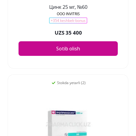
Цинк 25 мг, №60
OOO INVITRIS
+354 keshbek-bonus
UZS 35 400
Sotib olish
Stokda yetarli (2)