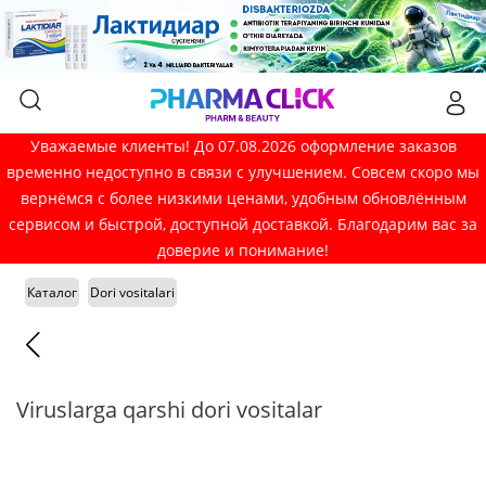
Уважаемые клиенты! До 07.08.2026 оформление заказов
временно недоступно в связи с улучшением. Совсем скоро мы
вернёмся с более низкими ценами, удобным обновлённым
сервисом и быстрой, доступной доставкой. Благодарим вас за
доверие и понимание!
Каталог
Dori vositalari
Viruslarga qarshi dori vositalar