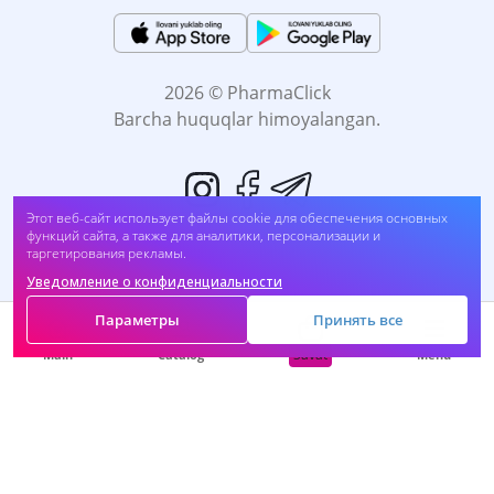
2026 © PharmaClick
Barcha huquqlar himoyalangan.
Этот веб-сайт использует файлы cookie для обеспечения основных
функций сайта, а также для аналитики, персонализации и
таргетирования рекламы.
Уведомление о конфиденциальности
Biz to'lovni qabul qilamiz:
Параметры
Принять все
Savat
Main
Catalog
Menu
O'Z-O'ZI DAVOMLASH SOG'LIĞINGIZGA ZARAR
BO'LADI. DORINI FOYDALANISHDAN OLDIN,
Vrachingiz bilan maslahatlashing.