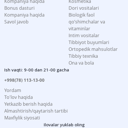
Kompaniya haqida
Kosmetika
Bonus dasturi
Dori vositalari
Kompaniya haqida
Biologik faol
Savol javob
qo’shimchalar va
vitaminlar
Intim vositalar
Tibbiyot buyumlari
Ortopedik mahsulotlar
Tibbiy texnika
Ona va bola
Ish vaqti: 9-00 dan 21-00 gacha
+998(78) 113-13-00
Yordam
To'lov haqida
Yetkazib berish haqida
Almashtirish/qaytarish tartibi
Maxfiylik siyosati
Ilovalar yuklab oling