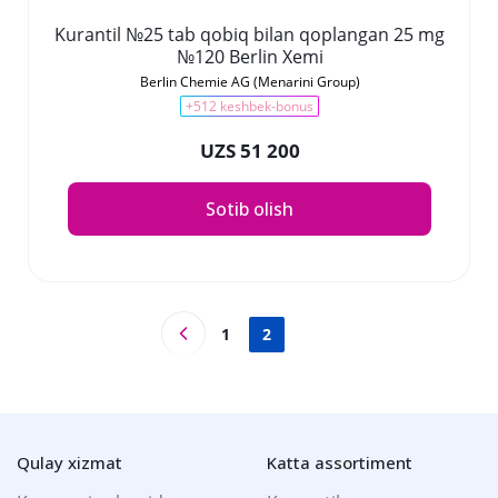
Kurantil №25 tab qobiq bilan qoplangan 25 mg
№120 Berlin Xemi
Berlin Chemie AG (Menarini Group)
+512 keshbek-bonus
UZS 51 200
Sotib olish
1
2
Qulay xizmat
Katta assortiment