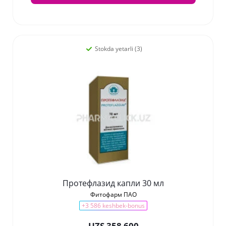
Stokda yetarli (3)
Протефлазид капли 30 мл
Фитофарм ПАО
+3 586 keshbek-bonus
UZS 358 600