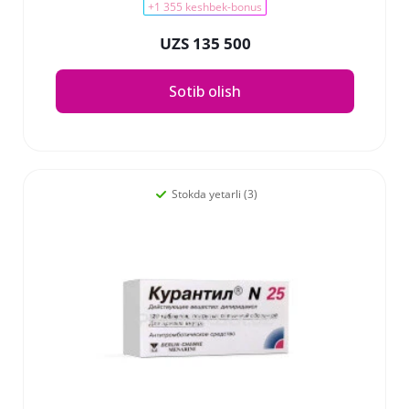
+1 355 keshbek-bonus
UZS 135 500
Sotib olish
Stokda yetarli (3)