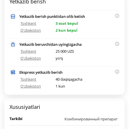
Yetkazib berish
Yetkazib berish punktidan olib ketish
Toshkent
3 soat bepul
O'zbekiston
2 kun bepul
Yetkazib beruvchidan uyingizgacha
Toshkent
25 000 UZS
O'zbekiston
yo'q
Ekspress yetkazib berish
Toshkent
40 daqiqagacha
O'zbekiston
1 kun
Xususiyatlari
Tarkibi
Комбинированный препарат