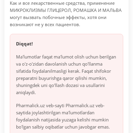
Как и все лекарственные средства, применение
МИКРОКЛИЗМЫ ГЛИЦЕРОЛ, РОМАШКА И МАЛЬВА
могут вызвать побочные эффекты, хотя они
возникают не у всех пациентов.
Diqqat!
Ma'lumotlar faqat ma'lumot olish uchun berilgan
va o'z-o'zidan davolanish uchun qo'llanma
sifatida foydalanilmasligi kerak. Faqat shifokor
preparatni buyurishga qaror qilishi mumkin,
shuningdek uni qo'llash dozasi va usullarini
aniqlaydi.
Pharmalick.uz veb-sayti Pharmalick.uz veb-
saytida joylashtirilgan ma'lumotlardan
foydalanish natijasida yuzaga kelishi mumkin
bo'lgan salbiy oqibatlar uchun javobgar emas.