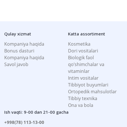
Qulay xizmat
Katta assortiment
Kompaniya haqida
Kosmetika
Bonus dasturi
Dori vositalari
Kompaniya haqida
Biologik faol
Savol javob
qo’shimchalar va
vitaminlar
Intim vositalar
Tibbiyot buyumlari
Ortopedik mahsulotlar
Tibbiy texnika
Ona va bola
Ish vaqti: 9-00 dan 21-00 gacha
+998(78) 113-13-00