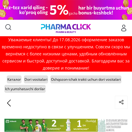
Уважаемые клиенты! До 17.08.2026 оформление заказов
временно недоступно в связи с улучшением. Совсем скоро мы
вернёмся с более низкими ценами, удобным обновлённым
сервисом и быстрой, доступной доставкой. Благодарим вас за
доверие и понимание!
Каталог
Dori vositalari
Oshqozon-ichak trakti uchun dori vositalari
Ich yumshatuvchi dorilar