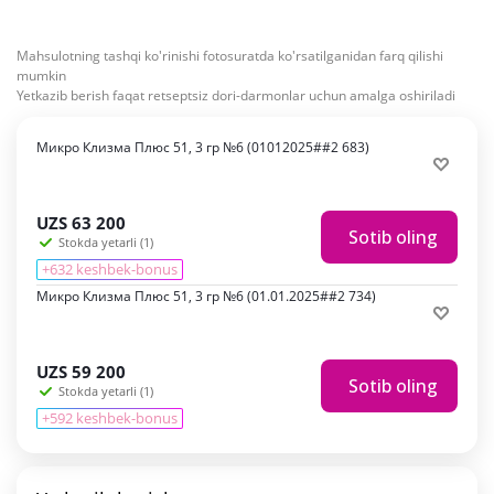
Mahsulotning tashqi ko'rinishi fotosuratda ko'rsatilganidan farq qilishi
mumkin
Yetkazib berish faqat retseptsiz dori-darmonlar uchun amalga oshiriladi
Микро Клизма Плюс 51, 3 гр №6 (01012025##2 683)
UZS
63 200
Sotib oling
Stokda yetarli (1)
+632 keshbek-bonus
Микро Клизма Плюс 51, 3 гр №6 (01.01.2025##2 734)
UZS
59 200
Sotib oling
Stokda yetarli (1)
+592 keshbek-bonus