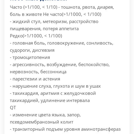
Часто (>1/100, < 1/10)
- тошнота, рвота, диарея,
боль в животе
Не часто(>1/1000, < 1/100)
- жидкий стул, метеоризм, расстройство
пищеварения, потеря аппетита
Редко(>1/1000, < 1/100)
- головная боль, головокружение, сонливость,
судороги, дисгевзия
- тромоцитопения
- агрессивность, возбуждение, беспокойство,
нервозность, бессонница
- парестезии и астения
- нарушение слуха, глухота и шум в ушах
- тахикардия, аритмия с желудочковой
тахикардией, удлинение интервала
QT
- изменение цвета языка, запор,
псевдомембранозный колит
- транзиторный подъем уровня аминотрансфераз