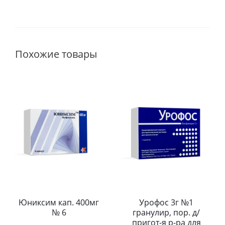
Похожие товары
Юниксим кап. 400мг
Урофос 3г №1
№ 6
гранулир, пор. д/
пригот-я р-ра для