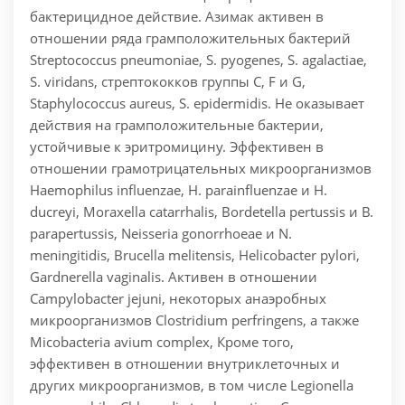
бактерицидное действие.
Азимак активен в
отношении ряда грамположительных бактерий
Streptococcus pneumoniae, S. pyogenes, S. agalactiae,
S. viridans, стрептококков группы С, F и G,
Staphylococcus aureus, S. epidermidis. He оказывает
действия на грамположительные бактерии,
устойчивые к эритромицину. Эффективен в
отношении грамотрицательных микроорганизмов
Haemophilus influenzae, H. parainfluenzae и Н.
ducreyi, Moraxella catarrhalis, Bordetella pertussis и В.
parapertussis, Neisseria gonorrhoeae и N.
meningitidis, Brucella melitensis, Helicobacter pylori,
Gardnerella vaginalis.
Активен в отношении
Campylobacter jejuni, некоторых анаэробных
микроорганизмов Clostridium perfringens, а также
Micobacteria avium complex, Кроме того,
эффективен в отношении внутриклеточных и
других микроорганизмов, в том числе Legionella