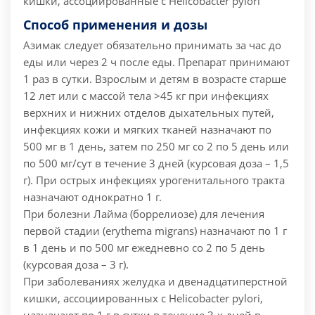
кишки, ассоциированные с Helicobacter pylori
Способ применения и дозы
Азимак следует обязательно принимать за час до
еды или через 2 ч после еды. Препарат принимают
1 раз в сутки.
Взрослым и детям в возрасте старше
12 лет или с массой тела >45 кг при инфекциях
верхних и нижних отделов дыхательных путей,
инфекциях кожи и мягких тканей назначают по
500 мг в 1 день, затем по 250 мг со 2 по 5 день или
по 500 мг/сут в течение 3 дней (курсовая доза – 1,5
г).
При острых инфекциях урогенитального тракта
назначают однократно 1 г.
При болезни Лайма (боррелиозе) для лечения
первой стадии (erythema migrans) назначают по 1 г
в 1 день и по 500 мг ежедневно со 2 по 5 день
(курсовая доза – 3 г).
При заболеваниях желудка и двенадцатиперстной
кишки, ассоциированных с Helicobacter pylori,