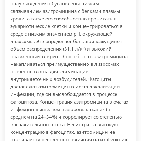
полувыведения обусловлены низким
связыванием азитромицина с белками плазмы
крови, а также его способностью проникать в
эукариотические клетки и концентрироваться в
среде с низким значением pH, окружающей
лизосомы. Это определяет большой кажущийся
объем распределения (31,1 л/кг) и высокий
плазменный клиренс. Способность азитромицина
накапливаться преимущественно в лизосомах
особенно важна для элиминации
внутриклеточных возбудителей. Фагоциты
доставляют азитромицин в места локализации
инфекции, где он высвобождается в процессе
фагоцитоза. Концентрация азитромицина в очагах
инфекции выше, чем в здоровых тканях (в
среднем на 24–34%) и коррелирует со степенью
воспалительного отека. Несмотря на высокую
концентрацию в фагоцитах, азитромицин не
оказывает существенного влияния на их функцию.