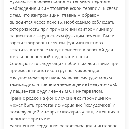
нуждаются в более продолжительном периоде
наблюдения и симптоматической терапии.
В связи
с тем, что азитромицин, главным образом,
выводится через печень, необходимо соблюдать
осторожность при применении азитромицина у
пациентов с нарушениям функции печени. Были
зарегистрированы случаи фульминантного
гепатита, которые могут привести к опасной для
жизни печеночной недостаточности.
Сообщается о следующих побочных действиях при
приеме антибиотиков группы макролидов
желудочковая аритмия, включая желудочковую
тахикардию и трепетание-мерцание (желудочков),
у пациентов с удлиненным QT интервалом.
Крайне редко на фоне лечения азитромицином
может быть трепетание-мерцание (желудочков) и
последующий инфаркт миокарда у лиц, имевших в
анамнезе аритмию.
Удлиненная сердечная реполяризация и интервал