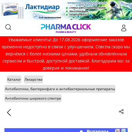
Уважаемые клиенты! До 17.08.2026 оформление заказов
временно недоступно в связи с улучшением. Совсем скоро мы
вернёмся с более низкими ценами, удобным обновлённым
сервисом и быстрой, доступной доставкой. Благодарим вас за
доверие и понимание!
Каталог
Лекарства
Антибиотики, бактериофаги и антибактериальные препараты
Антибиотики широкого спектра