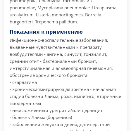
pneumophila, Chlamydia trachomatis и С.
pneumoniae, Mycoplasma pneumoniae, Ureaplasma
urealyticum, Listeria monocitogenes, Borrelia
burgdorferi, Treponema pallidum.
Показания к применению
Инфекционно-воспалительные заболевания,
вызванные чувствительными к препарату
возбудителями
- ангина, синусит, тонзиллит,
средний отит
- бактериальный бронхит,
интерстициальная и альвеолярная пневмония,
обострение хронического бронхита
- скарлатина
- хроническаямигрирующая эритема - начальная
стадия болезни Лайма, рожа, импетиго, вторичные
пиодерматозы
- неосложненный уретрит и/или цервицит
- болезнь Лайма (боррелиоз)
- заболевания желудка и двенадцатиперстной