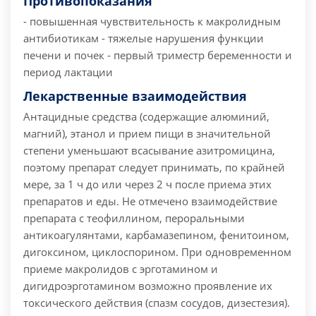
Противопоказания
- повышенная чувствительность к макролидным
антибиотикам
- тяжелые нарушения функции
печени и почек
- первый триместр беременности и
период лактации
Лекарственные взаимодействия
Антацидные средства (содержащие алюминий,
магний), этанол и прием пищи в значительной
степени уменьшают всасывание азитромицина,
поэтому препарат следует принимать, по крайней
мере, за 1 ч до или через 2 ч после приема этих
препаратов и еды.
Не отмечено взаимодействие
препарата с теофиллином, пероральными
антикоагулянтами, карбамазепином, фенитоином,
дигоксином, циклоспорином.
При одновременном
приеме макролидов с эрготамином и
дигидроэрготамином возможно проявление их
токсического действия (спазм сосудов, дизестезия).