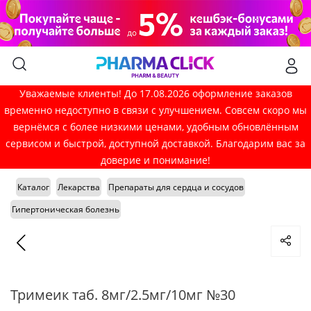
Уважаемые клиенты! До 17.08.2026 оформление заказов
временно недоступно в связи с улучшением. Совсем скоро мы
вернёмся с более низкими ценами, удобным обновлённым
сервисом и быстрой, доступной доставкой. Благодарим вас за
доверие и понимание!
Каталог
Лекарства
Препараты для сердца и сосудов
Гипертоническая болезнь
Тримеик таб. 8мг/2.5мг/10мг №30