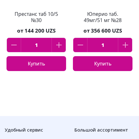
Престанс таб 10/5
Юперио таб.
№30
49мг/51 мг №28
от
144 200 UZS
от
356 600 UZS
Купить
Купить
Удобный сервис
Большой ассортимент