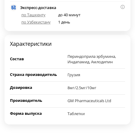
Экспресс-доставка
по Ташкенту
до 40 минут
по Узбекистану
1 день
Характеристики
Периндоприла эрбумина,
Состав
Индапамид, Амлодипин
Страна производитель
Грузия
Дозировка
8мг/2.5мг/10мг
Производитель
GM Pharmaceuticals Ltd
Форма выпуска
Таблетки