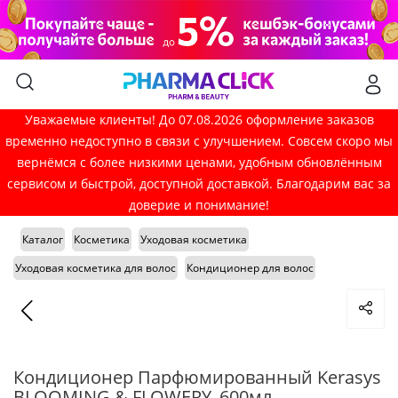
Уважаемые клиенты! До 07.08.2026 оформление заказов
временно недоступно в связи с улучшением. Совсем скоро мы
вернёмся с более низкими ценами, удобным обновлённым
сервисом и быстрой, доступной доставкой. Благодарим вас за
доверие и понимание!
Каталог
Косметика
Уходовая косметика
Уходовая косметика для волос
Кондиционер для волос
Кондиционер Парфюмированный Kerasys
BLOOMING & FLOWERY, 600мл