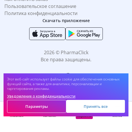
Пользовательское соглашение
Политика конфиденциальности
Скачать приложение
2026 © PharmaClick
Все права защищены.
Этот веб-сайт использует файлы cookie для обеспечения основных
функций сайта, а также для аналитики, персонализации и
таргетирования рекламы.
Уведомление о конфиденциальности
Принимаем к оплате:
Параметры
Принять все
Корзина
Главная
Каталог
Меню
САМОЛЕЧЕНИЕ МОЖЕТ БЫТЬ ВРЕДНЫМ ДЛЯ
ВАШЕГО ЗДОРОВЬЯ. ПЕРЕД ПРИМЕНЕНИЕМ