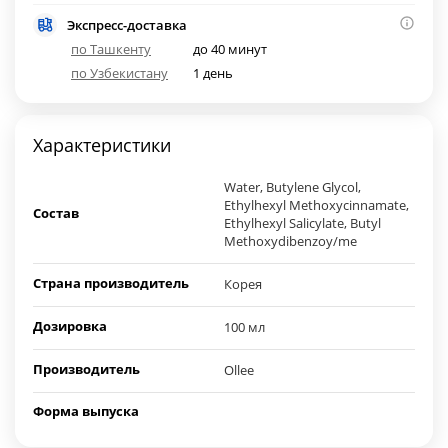
Экспресс-доставка
по Ташкенту
до 40 минут
по Узбекистану
1 день
Характеристики
Water, Butylene Glycol,
Ethylhexyl Methoxycinnamate,
Состав
Ethylhexyl Salicylate, Butyl
Methoxydibenzoy/me
Страна производитель
Корея
Дозировка
100 мл
Производитель
Ollee
Форма выпуска