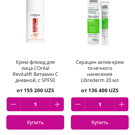
Крем-флюид для
Серацин актив-крем
лица L’Oréal
точечного
Revitalift Витамин С
нанесения
дневной, с SPF50
Librederm 20 мл
50мл
от
155 200 UZS
от
136 400 UZS
Купить
Купить