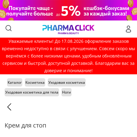
Уважаемые клиенты! До 17.08.2026 оформление заказов
временно недоступно в связи с улучшением. Совсем скоро мы
вернёмся с более низкими ценами, удобным обновлённым
сервисом и быстрой, доступной доставкой. Благодарим вас за
доверие и понимание!
Каталог
Косметика
Уходовая косметика
Уходовая косметика для тела
Ноги
Крем для стоп