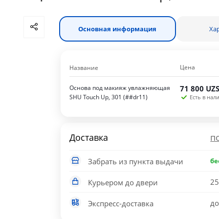
Основная информация
Ха
Цена
Название
Основа под макияж увлажняющая
71 800
UZ
SHU Touch Up, 301 (##dr11)
Есть в нали
Доставка
п
Забрать из пункта выдачи
бе
25
Курьером до двери
до
Экспресс-доставка