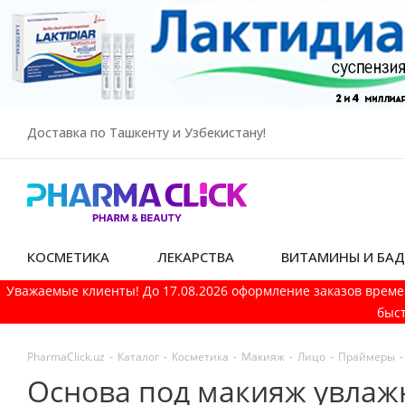
Доставка по Ташкенту и Узбекистану!
КОСМЕТИКА
ЛЕКАРСТВА
ВИТАМИНЫ И БА
Уважаемые клиенты! До 17.08.2026 оформление заказов време
быст
PharmaСlick.uz
-
Каталог
-
Косметика
-
Макияж
-
Лицо
-
Праймеры
-
Основа под макияж увлаж