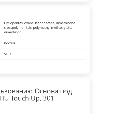
Cyclopentasiloxane, isododecane, dimethicone
crosspolymer, talc, polymethyl methacrylate,
dimethicon
Россия
SHU
льзованию Основа под
U Touch Up, 301