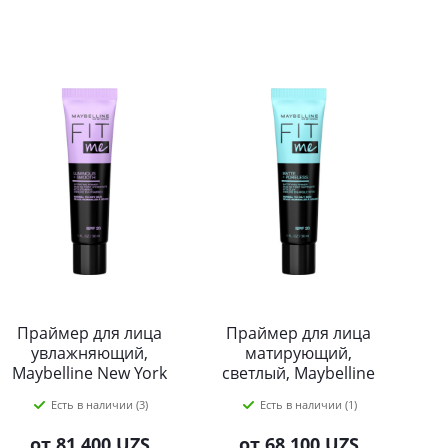
Праймер для лица
Праймер для лица
увлажняющий,
матирующий,
Maybelline New York
светлый, Maybelline
"Fit Me", spf 20,
New York "Fit Me",
Есть в наличии (3)
Есть в наличии (1)
30мл
spf 20, 30мл
от
81 400 UZS
от
68 100 UZS