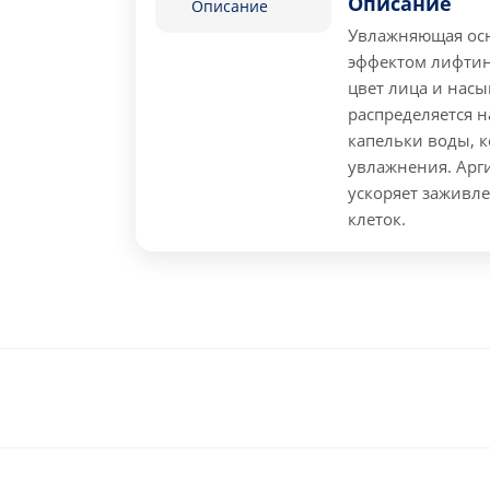
Описание
Описание
Увлажняющая осн
эффектом лифтин
цвет лица и насы
распределяется н
капельки воды, 
увлажнения.
Арги
ускоряет заживл
клеток.