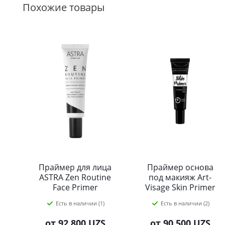
Похожие товары
Праймер для лица
Праймер основа
ASTRA Zen Routine
под макияж Art-
Face Primer
Visage Skin Primer
Выравнивающий,
Есть в наличии (1)
Есть в наличии (2)
25 мл
от
92 800 UZS
от
90 500 UZS