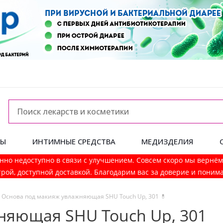
ДЫ
ИНТИМНЫЕ СРЕДСТВА
МЕДИЗДЕЛИЯ
нно недоступно в связи с улучшением. Совсем скоро мы вернё
рой, доступной доставкой. Благодарим вас за доверие и поним
Основа под макияж увлажняющая SHU Touch Up, 301 💊
няющая SHU Touch Up, 301