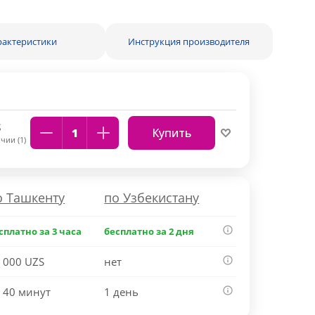
рактеристики
Инструкция производителя
S
Купить
чии (1)
о Ташкенту
по Узбекистану
сплатно за 3 часа
бесплатно за 2 дня
 000 UZS
нет
 40 минут
1 день