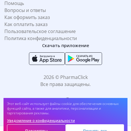
Помощь
Вопросы и ответы
Как оформить заказ
Как оплатить заказ
Пользовательское соглашение
Политика конфиденциальности
Скачать приложение
2026 © PharmaClick
Все права защищены.
Этот веб-сайт использует файлы cookie для обеспечения основных
Праймер для лица ASTRA Zen Routine Face Primer (##umy1)
функций сайта, а также для аналитики, персонализации и
таргетирования рекламы.
Купить
92 800
UZS
Уведомление о конфиденциальности
Принимаем к оплате:
Параметры
Принять все