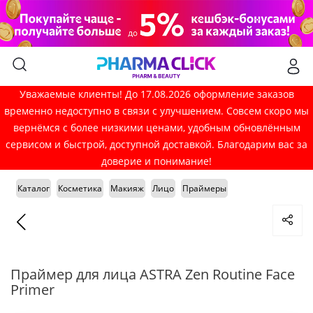
Уважаемые клиенты! До 17.08.2026 оформление заказов
временно недоступно в связи с улучшением. Совсем скоро мы
вернёмся с более низкими ценами, удобным обновлённым
сервисом и быстрой, доступной доставкой. Благодарим вас за
доверие и понимание!
Каталог
Косметика
Макияж
Лицо
Праймеры
Праймер для лица ASTRA Zen Routine Face
Primer