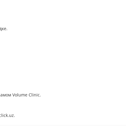
дке.
амом Volume Clinic.
ick.uz.