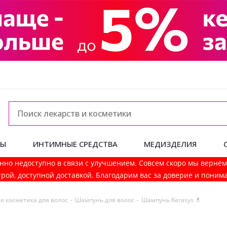
ДЫ
ИНТИМНЫЕ СРЕДСТВА
МЕДИЗДЕЛИЯ
нно недоступно в связи с улучшением. Совсем скоро мы вернё
рой, доступной доставкой. Благодарим вас за доверие и поним
я косметика для волос
-
Шампунь для волос
-
Шампунь Kerasys 💊