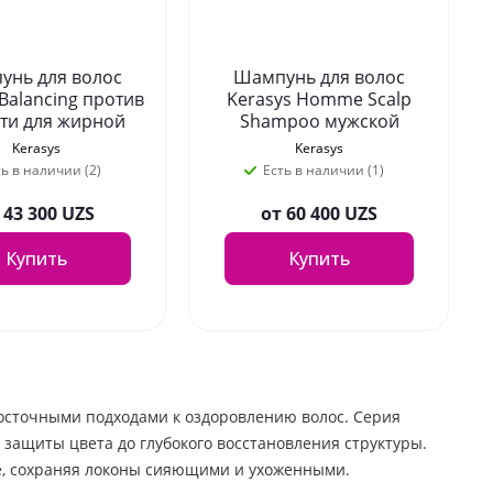
унь для волос
Шампунь для волос
 Balancing против
Kerasys Homme Scalp
ти для жирной
Shampoo мужской
головы 500 мл
Лечение кожи головы
Kerasys
Kerasys
550 мл
ть в наличии (2)
Есть в наличии (1)
т
43 300 UZS
от
60 400 UZS
Купить
Купить
восточными подходами к оздоровлению волос. Серия
 защиты цвета до глубокого восстановления структуры.
ие, сохраняя локоны сияющими и ухоженными.