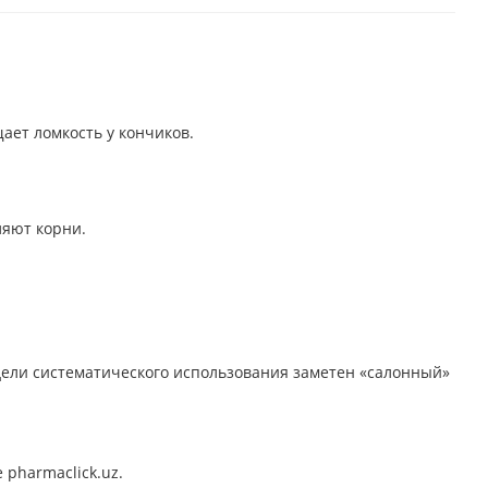
ает ломкость у кончиков.
ляют корни.
дели систематического использования заметен «салонный»
 pharmaclick.uz.