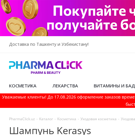
Доставка по Ташкенту и Узбекистану!
КОСМЕТИКА
ЛЕКАРСТВА
ВИТАМИНЫ И БА
Уважаемые клиенты! До 17.08.2026 оформление заказов време
быст
PharmaСlick.uz
-
Каталог
-
Косметика
-
Уходовая косметика
-
Уходова
Шампунь Kerasys