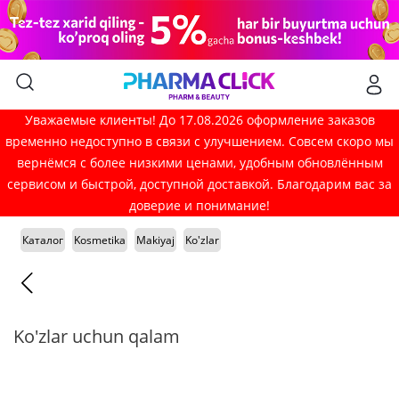
Уважаемые клиенты! До 17.08.2026 оформление заказов
временно недоступно в связи с улучшением. Совсем скоро мы
вернёмся с более низкими ценами, удобным обновлённым
сервисом и быстрой, доступной доставкой. Благодарим вас за
доверие и понимание!
Каталог
Kosmetika
Makiyaj
Ko'zlar
Ko'zlar uchun qalam