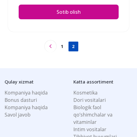
Sotib olish
1
2
Qulay xizmat
Katta assortiment
Kompaniya haqida
Kosmetika
Bonus dasturi
Dori vositalari
Kompaniya haqida
Biologik faol
Savol javob
qo’shimchalar va
vitaminlar
Intim vositalar
Tibbiyot buyumlari