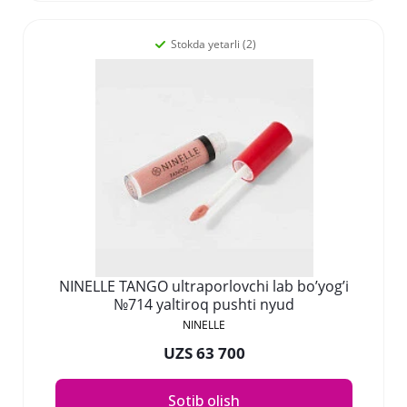
Stokda yetarli (2)
NINELLE TANGO ultraporlovchi lab bo’yog’i
№714 yaltiroq pushti nyud
NINELLE
UZS 63 700
Sotib olish