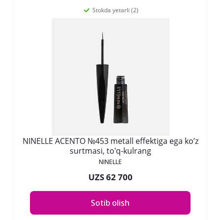
Stokda yetarli (2)
NINELLE ACENTO №453 metall effektiga ega ko’z
surtmasi, to'q-kulrang
NINELLE
UZS 62 700
Sotib olish