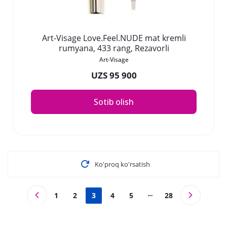
Art-Visage Love.Feel.NUDE mat kremli
rumyana, 433 rang, Rezavorli
Art-Visage
UZS 95 900
Sotib olish
Ko'proq ko'rsatish
1
2
3
4
5
28