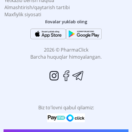
Yetkazib berish haqida
Almashtirish/qaytarish tartibi
Maxfiylik siyosati
Ilovalar yuklab oling
2026 © PharmaClick
Barcha huquqlar himoyalangan.
Biz to'lovni qabul qilamiz: