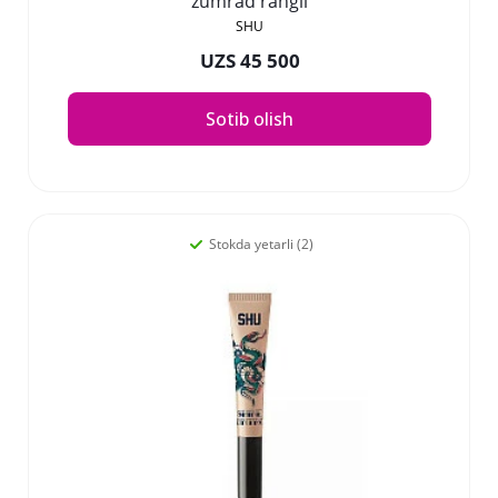
zumrad rangli
SHU
UZS 45 500
Sotib olish
Stokda yetarli (2)