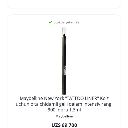
Stokda yetarli (2)
Maybelline New York "TATTOO LINER" Ko‘z
uchun o‘ta chidamli gelli qalam intensiv rang,
900, qora 1.3ml
Maybelline
UZS 69 700