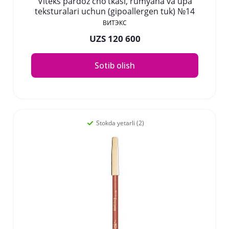
Viteks pardoz cho’tkasi, rumyana va upa
teksturalari uchun (gipoallergen tuk) №14
ВИТЭКС
UZS 120 600
Sotib olish
Stokda yetarli (2)