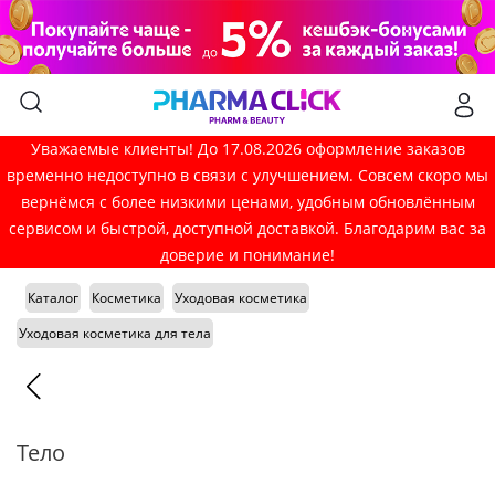
Уважаемые клиенты! До 17.08.2026 оформление заказов
временно недоступно в связи с улучшением. Совсем скоро мы
вернёмся с более низкими ценами, удобным обновлённым
сервисом и быстрой, доступной доставкой. Благодарим вас за
доверие и понимание!
Каталог
Косметика
Уходовая косметика
Уходовая косметика для тела
Тело