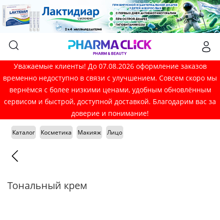
Уважаемые клиенты! До 07.08.2026 оформление заказов
временно недоступно в связи с улучшением. Совсем скоро мы
вернёмся с более низкими ценами, удобным обновлённым
сервисом и быстрой, доступной доставкой. Благодарим вас за
доверие и понимание!
Каталог
Косметика
Макияж
Лицо
Тональный крем